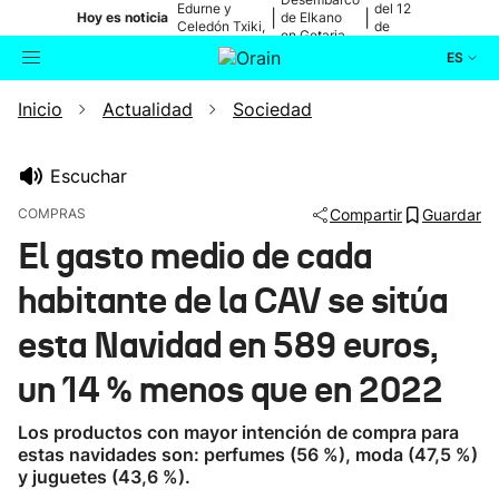
Edurne y
del 12
|
|
Hoy es noticia
de Elkano
Celedón Txiki,
de
en Getaria
en directo
agosto
ES
Inicio
Actualidad
Sociedad
Actualidad
Buscador
Política
Escuchar
COMPRAS
Compartir
Guardar
Cultura
El gasto medio de cada
habitante de la CAV se sitúa
Ikusmiran
esta Navidad en 589 euros,
Eguraldia
un 14 % menos que en 2022
Los productos con mayor intención de compra para
estas navidades son: perfumes (56 %), moda (47,5 %)
y juguetes (43,6 %).