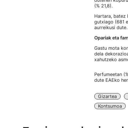
dutenen kopuru
(% 21,8).
Hartara, batez
gutxiago (681 e
aurreikusi dute.
Opariak eta fam
Gastu mota kon
dela dekorazio
xahutzeko asm
Perfumeetan (% 
dute EAEko herr
Gizartea
Kontsumoa