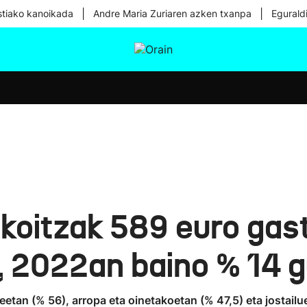
|
|
tiako kanoikada
Andre Maria Zuriaren azken txanpa
Egurald
tura
Ikusmiran
Egural
Osasuna
Teknologia
koitzak 589 euro gast
 2022an baino % 14 g
tan (% 56), arropa eta oinetakoetan (% 47,5) eta jostailu