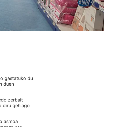
go gastatuko du
n duen
edo zerbait
o diru gehiago
eko asmoa