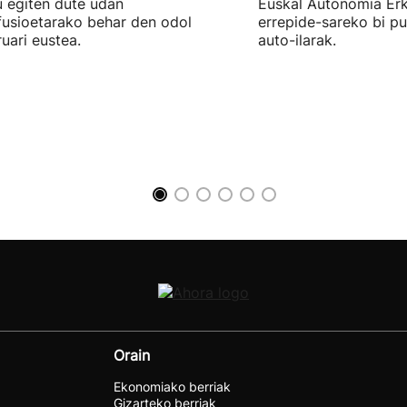
u egiten dute udan
Euskal Autonomia Er
fusioetarako behar den odol
errepide-sareko bi p
uari eustea.
auto-ilarak.
Orain
Ekonomiako berriak
Gizarteko berriak