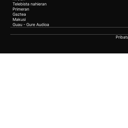
Telebista nahieran
Primeran
Gaztea
Makusi
Guau - Gure Audioa
Pribat