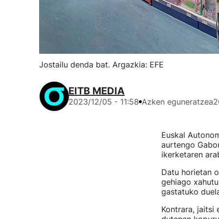
Jostailu denda bat. Argazkia: EFE
EITB MEDIA
2023/12/05 - 11:58
Azken eguneratzea
2
Euskal Autonomi
aurtengo Gabon
ikerketaren ara
Datu horietan o
gehiago xahutu
gastatuko duel
Kontrara, jaits