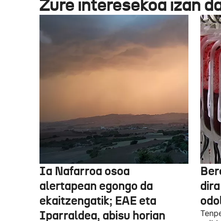
Zure interesekoa izan d
Ia Nafarroa osoa
Ber
alertapean egongo da
dir
ekaitzengatik; EAE eta
odo
Iparraldea, abisu horian
Tenpe