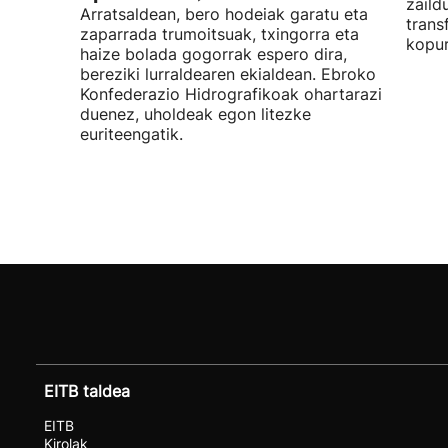
zaild
Arratsaldean, bero hodeiak garatu eta
trans
zaparrada trumoitsuak, txingorra eta
kopur
haize bolada gogorrak espero dira,
bereziki lurraldearen ekialdean. Ebroko
Konfederazio Hidrografikoak ohartarazi
duenez, uholdeak egon litezke
euriteengatik.
EITB taldea
EITB
Kirolak