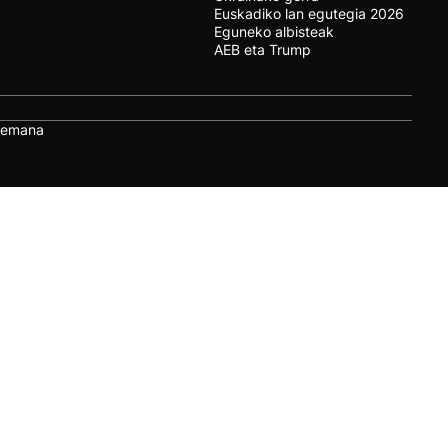
Euskadiko lan egutegia 2026
Eguneko albisteak
AEB eta Trump
remana