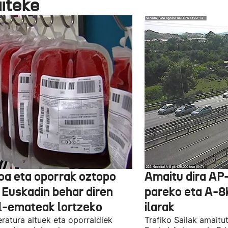
aiteke
oa eta oporrak oztopo
Amaitu dira AP
a Euskadin behar diren
pareko eta A-8
l-emateak lortzeko
ilarak
ratura altuek eta oporraldiek
Trafiko Sailak amaitu