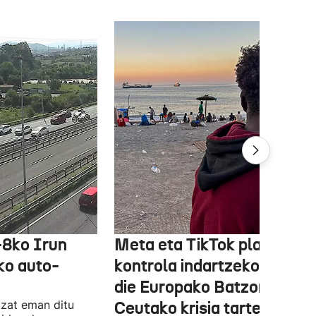
-8ko Irun
Meta eta TikTok plataform
ko auto-
kontrola indartzeko eskatu
die Europako Batzordeak,
tzat eman ditu
Ceutako krisia tarteko