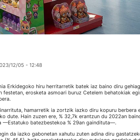
023/12/05 - 12:48
a Erkidegoko hiru herritarretik batek iaz baino diru gehia
 festetan, erosketa asmoari buruz Cetelem behatokiak egi
bera.
inarrituta, hamarretik ia zortzik iazko diru kopuru berbera 
ko dute. Hain zuzen ere, % 32,7k erantzun du 2022an bain
a —Estatuko batezbestekoa % 29an gaindituta—.
i egin da iazko gabonetan xahutu zuten adina diru gastatz