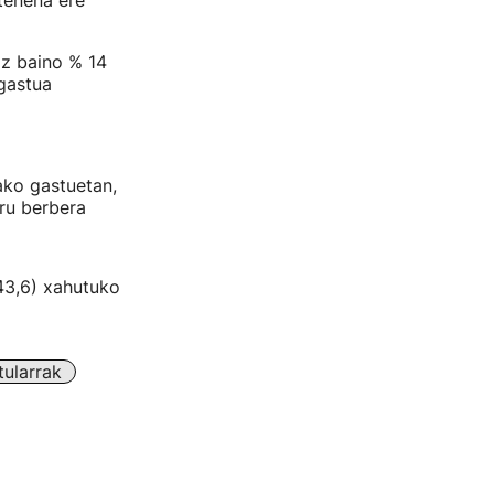
tenena ere
az baino % 14
gastua
ako gastuetan,
ru berbera
43,6) xahutuko
ularrak