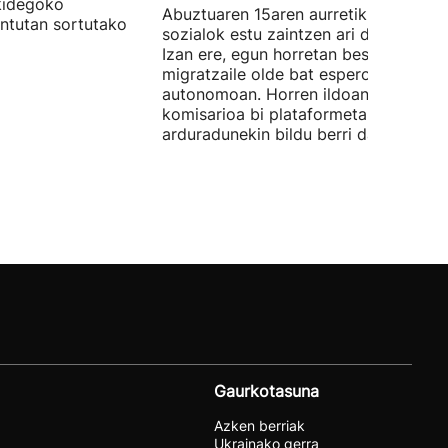
kidegoko
Abuztuaren 15aren aurretik, sare
untutan sortutako
sozialok estu zaintzen ari da Brusela.
Izan ere, egun horretan beste
migratzaile olde bat espero da hiri
autonomoan. Horren ildoan, Europak
komisarioa bi plataformetako
arduradunekin bildu berri da.
Gaurkotasuna
Azken berriak
Ukrainako gerra