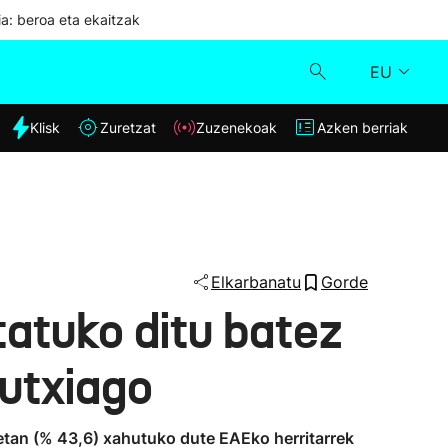
ia: beroa eta ekaitzak
EU
dia
Klisk
Zuretzat
Zuzenekoak
Azken berriak
Klisk
Zuzenekoak
Zuretzat
Elkarbanatu
Gorde
atuko ditu batez
Azken berriak
utxiago
etan (% 43,6) xahutuko dute EAEko herritarrek