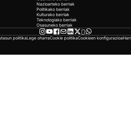
Nazioarteko berriak
Politikako berriak
Kulturako berriak
Teknologiako berriak
Osasuneko berriak
utasun politika
Lege oharra
Cookie politika
Cookieen konfigurazioa
Har