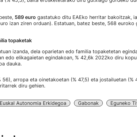
a (% 45,5), baita erosketetarako diru gutxiago gordeko du
 beste,
589 euro
gastatuko ditu EAEko herritar bakoitzak, i
uro izan ziren orduan). Estatuan, batez beste, 568 euroko 
ilia topaketak
tuan izanda, dela oparietan edo familia topaketetan egind
an edo elikagaietan egindakoan, % 42,6k 2022ko diru kopu
oa dauka.
56), arropa eta oinetakoetan (% 47,5) eta jostailuetan (% 
itarrek diru gehien.
Euskal Autonomia Erkidegoa
Gabonak
Eguneko Tit