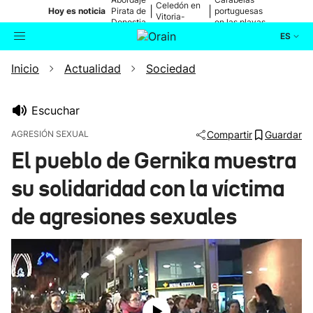
Celedón en
|
|
Hoy es noticia
Pirata de
portuguesas
Vitoria-
Donostia
en las playas
Gasteiz
ES
Inicio
Actualidad
Sociedad
Actualidad
Buscador
Política
Escuchar
AGRESIÓN SEXUAL
Compartir
Guardar
Cultura
El pueblo de Gernika muestra
su solidaridad con la víctima
Ikusmiran
de agresiones sexuales
Eguraldia