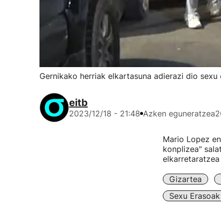
Gernikako herriak elkartasuna adierazi dio sexu 
eitb
2023/12/18 - 21:48
Azken eguneratzea
2
Mario Lopez ent
konplizea" sala
elkarretaratzea
Gizartea
Sexu Erasoak