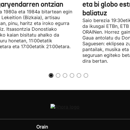
garyendarren ontzian
eta bi globo es
a 1980a eta 1984a bitartean egin
baliatuz
 Lekeition (Bizkaia), artisau
Saio berezia 19:30eti
n, pinu, haritz eta iroko egurra
da ikusgai ETBn, ETB
liz. Itsasontzia Donostiako
ORAINen. Horrez gain
ko kaian bisitatu ahalko da
Gaua antolatu du Do
uru honetan, 11:00etatik
Saguesen: eklipsea z
etara eta 17:00etatik 21:00etara.
pantailak, musika et
seguruan egiteko bet
dira bertan.
Orain