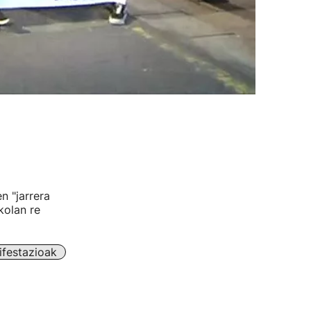
n "jarrera
kolan re
festazioak