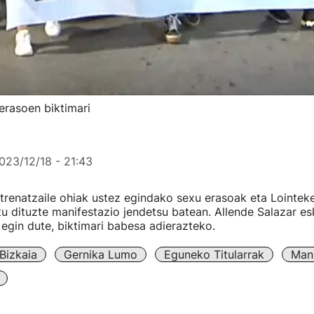
erasoen biktimari
023/12/18 - 21:43
renatzaile ohiak ustez egindako sexu erasoak eta Lointeke
tu dituzte manifestazio jendetsu batean. Allende Salazar es
 egin dute, biktimari babesa adierazteko.
Bizkaia
Gernika Lumo
Eguneko Titularrak
Mani