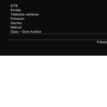
EITB
Kirolak
Telebista nahieran
Primeran
Gaztea
Makusi
Guau - Gure Audioa
Pribat