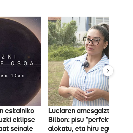
 eskainiko
Luciaren amesgaiztoa
zki eklipse
Bilbon: pisu "perfektua"
bat seinale
alokatu, eta hiru egunen