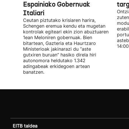
Espainiako Gobernuak
tar
Italiari
Ontzi
zuten
Ceutan piztutako krisiaren harira,
modua
Schengen eremua kendu eta mugetan
erabi
kontrolak egiteari ekin zion abuztuaren
portu
1ean Meloniren gobernuak. Bien
asteb
bitartean, Gazteria eta Haurtzaro
14:00
Ministerioak jakinarazi du “aste
gutxiren buruan” hasiko direla hiri
autonomora heldutako 1.342
adingabeak erkidegoen artean
banatzen.
EITB taldea