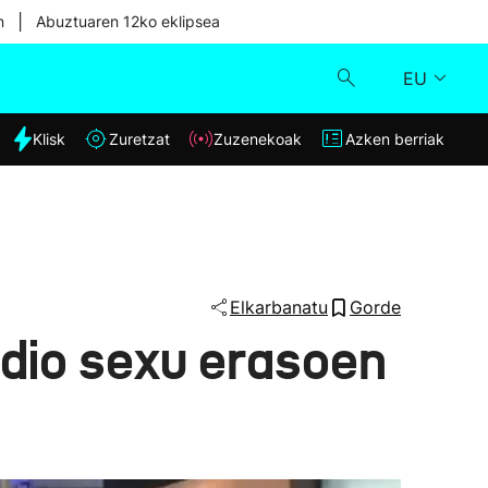
|
n
Abuztuaren 12ko eklipsea
EU
dia
Klisk
Zuretzat
Zuzenekoak
Azken berriak
Klisk
Zuzenekoak
Zuretzat
Elkarbanatu
Gorde
 dio sexu erasoen
Azken berriak