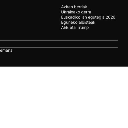
Azken berriak
Ukrainako gerra
Euskadiko lan egutegia 2026
Eguneko albisteak
AEB eta Trump
remana