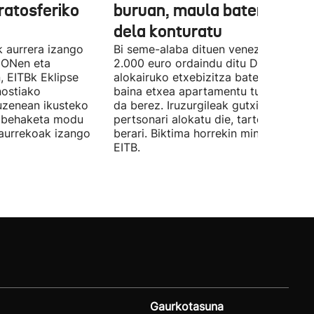
tratosferiko
buruan, maula baten bikti
dela konturatu
k aurrera izango
Bi seme-alaba dituen venezuelar bat
 ONen eta
2.000 euro ordaindu ditu Deustun
, EITBk Eklipse
alokairuko etxebizitza batengatik,
nostiako
baina etxea apartamentu turistiko ba
uzenean ikusteko
da berez. Iruzurgileak gutxienez 10
a behaketa modu
pertsonari alokatu die, tartean Luciari
aurrekoak izango
berari. Biktima horrekin mintzatu da
EITB.
Gaurkotasuna