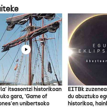
aiteke
la' itsasontzi historikoan
EITBk zuzenean
tuko gara, 'Game of
du abuztuko egu
ones'en unibertsoko
historikoa, hain