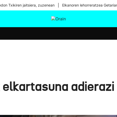
|
don Txikiren jaitsiera, zuzenean
Elkanoren lehorreratzea Getaria
tura
Ikusmiran
Egural
Osasuna
Teknologia
 elkartasuna adierazi