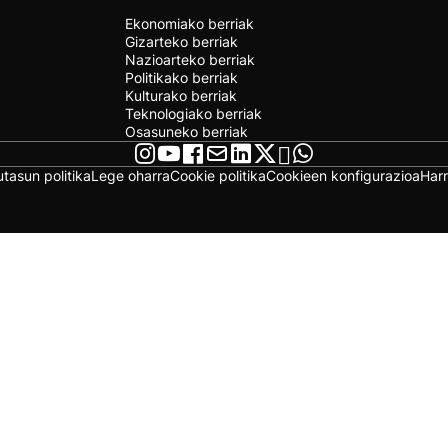
Ekonomiako berriak
Gizarteko berriak
Nazioarteko berriak
Politikako berriak
Kulturako berriak
Teknologiako berriak
Osasuneko berriak
utasun politika
Lege oharra
Cookie politika
Cookieen konfigurazioa
Har