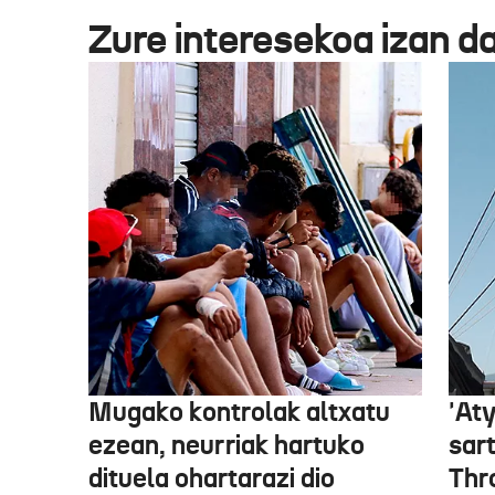
Zure interesekoa izan d
Mugako kontrolak altxatu
'Aty
ezean, neurriak hartuko
sar
dituela ohartarazi dio
Thr