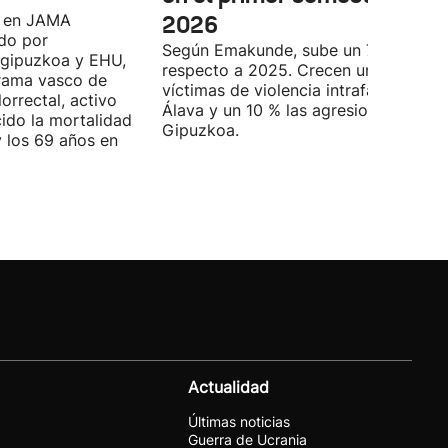
o en JAMA
2026
do por
Según Emakunde, sube un 7 %
ogipuzkoa y EHU,
respecto a 2025. Crecen un 20 % las
grama vasco de
víctimas de violencia intrafamiliar en
orrectal, activo
Álava y un 10 % las agresiones en
ido la mortalidad
Gipuzkoa.
y los 69 años en
Actualidad
Últimas noticias
Guerra de Ucrania