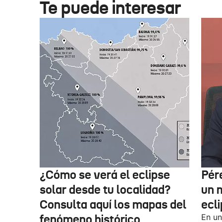
Te puede interesar
¿Cómo se verá el eclipse
Pér
solar desde tu localidad?
un m
Consulta aquí los mapas del
ecl
fenómeno histórico
En un