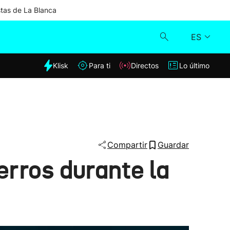
stas de La Blanca
ES
dia
Klisk
Para ti
Directos
Lo último
Klisk
Directos
Para ti
Compartir
Guardar
erros durante la
Lo último