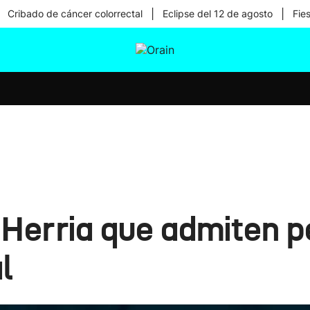
|
|
Cribado de cáncer colorrectal
Eclipse del 12 de agosto
Fie
tura
Ikusmiran
Egural
Salud
Tecnología
Herria que admiten p
l