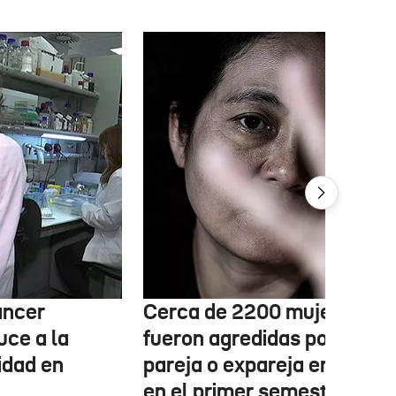
áncer
Cerca de 2200 mujeres
uce a la
fueron agredidas por su
idad en
pareja o expareja en Euska
en el primer semestre de