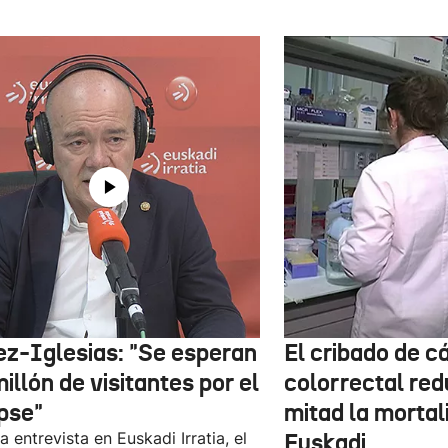
ez-Iglesias: "Se esperan
El cribado de c
illón de visitantes por el
colorrectal red
ipse"
mitad la mortal
a entrevista en Euskadi Irratia, el
Euskadi