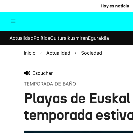
Hoy es noticia
Actualidad
Política
Cul
Actualidad
Política
Cultura
Ikusmiran
Eguraldia
Sociedad
Elecciones
Economía
Inicio
Actualidad
Sociedad
Internacional
Escuchar
TEMPORADA DE BAÑO
Playas de Euskal 
temporada estiva