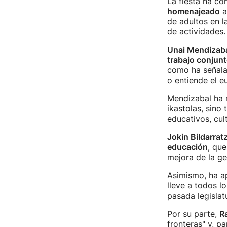
La fiesta ha co
homenajeado
a
de adultos en l
de actividades.
Unai Mendizab
trabajo conjunt
como ha señala
o entiende el e
Mendizabal ha r
ikastolas, sino
educativos, cult
Jokin Bildarrat
educación
, que
mejora de la ge
Asimismo, ha a
lleve a todos l
pasada legislat
Por su parte,
R
fronteras" y, pa