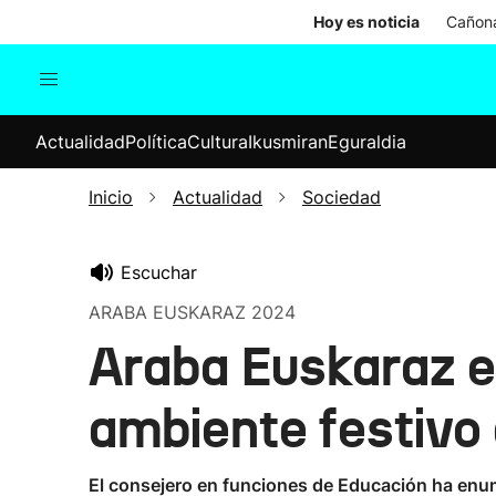
Hoy es noticia
Cañona
Actualidad
Política
Cul
Actualidad
Política
Cultura
Ikusmiran
Eguraldia
Sociedad
Elecciones
Economía
Inicio
Actualidad
Sociedad
Internacional
Escuchar
ARABA EUSKARAZ 2024
Araba Euskaraz e
ambiente festivo 
El consejero en funciones de Educación ha enume