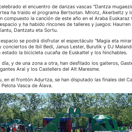
celebrado el encuentro de danzas vascas "Dantza mugaezi
rtea ha traido el programa Bertsotan. Mirotz, Akerbeltz y l
an compuesto la canción de este año en el Araba Euskaraz
espacio y ha habido rincones de talleres y juegos: Haurren
 Kantu, Dantzatu eta Sortu.
espacio se podrá disfrutar el espectáculo "Magia eta mirari
y conciertos de Ibil Bedi, Janus Lester, Burutik y DJ Malan
 estado la bicicleta cucaña de Euskaltel y los hinchables.
 día, y de una zona a otra, han desfilado los gaiteros, Gaste
antes Arai y los Castellers del Alt Maresme.
u, en el frontón Adurtza, se han disputado las finales del
 Pelota Vasca de Álava.