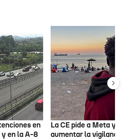
etenciones en
La CE pide a Meta y TikTok
 y en la A-8
aumentar la vigilancia y