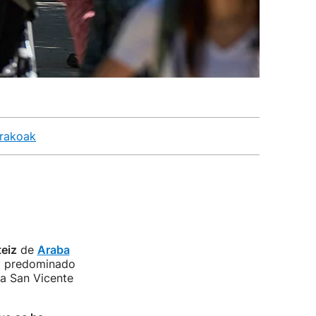
orakoak
eiz
de
Araba
 ha predominado
la San Vicente