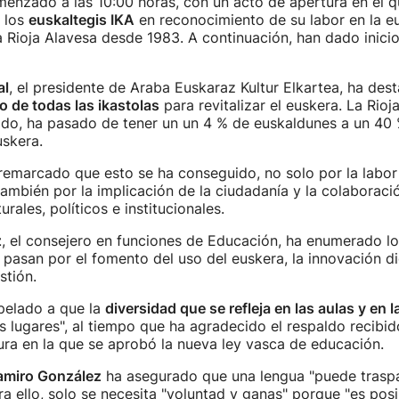
menzado a las 10:00 horas, con un acto de apertura en el 
 los
euskaltegis IKA
en reconocimiento de su labor en la e
a Rioja Alavesa desde 1983. A continuación, han dado inicio
al
, el presidente de Araba Euskaraz Kultur Elkartea, ha des
o de todas las ikastolas
para revitalizar el euskera. La Rioja
do, ha pasado de tener un un 4 % de euskaldunes a un 40 
uskera.
emarcado que esto se ha conseguido, no solo por la labor
 también por la implicación de la ciudadanía y la colaborac
urales, políticos e institucionales.
z
, el consejero en funciones de Educación, ha enumerado l
 pasan por el fomento del uso del euskera, la innovación dig
stión.
pelado a que la
diversidad que se refleja en las aulas y en 
os lugares", al tiempo que ha agradecido el respaldo recibid
ura en la que se aprobó la nueva ley vasca de educación.
amiro González
ha asegurado que una lengua "puede traspa
ra ello, solo se necesita "voluntad y ganas" porque "es posi