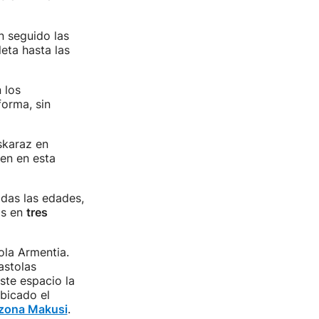
n seguido las
leta hasta las
 los
forma, sin
skaraz en
en en esta
odas las edades,
os en
tres
ola Armentia.
astolas
ste espacio la
ubicado el
zona Makusi
.