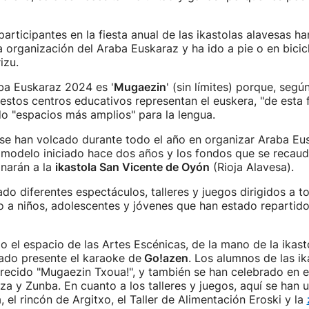
articipantes en la fiesta anual de las ikastolas alavesas ha
la organización del Araba Euskaraz y ha ido a pie o en bicic
izu.
ba Euskaraz 2024 es '
Mugaezin
' (sin límites) porque, según
estos centros educativos representan el euskera, "de esta 
ndo "espacios más amplios" para la lengua.
 se han volcado durante todo el año en organizar Araba Eu
 modelo iniciado hace dos años y los fondos que se recaud
inarán a la
ikastola San Vicente de Oyón
(Rioja Alavesa).
do diferentes espectáculos, talleres y juegos dirigidos a t
o a niños, adolescentes y jóvenes que han estado repartid
o el espacio de las Artes Escénicas, de la mano de la ikast
ado presente el karaoke de
Go!azen
. Los alumnos de las ik
recido "Mugaezin Txoua!", y también se han celebrado en e
za y Zunba. En cuanto a los talleres y juegos, aquí se han 
, el rincón de Argitxo, el Taller de Alimentación Eroski y la