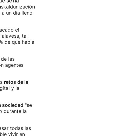
que
se ha
uskaldunización
 a un día lleno
tacado el
 alavesa, tal
% de que habla
 de las
ión agentes
os
retos de la
ital y la
la sociedad
"se
o durante la
sar todas las
ble vivir en