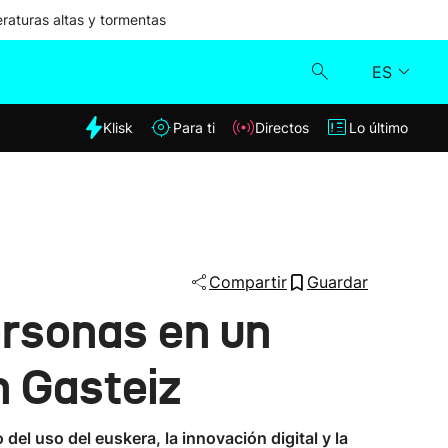
aturas altas y tormentas
ES
dia
Klisk
Para ti
Directos
Lo último
Klisk
Directos
Para ti
Compartir
Guardar
ersonas en un
Lo último
n Gasteiz
el uso del euskera, la innovación digital y la