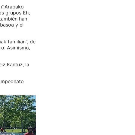
n".Arabako
os grupos Eh,
 también han
 basoa y el
ak familian", de
dro. Asimismo,
iz Kantuz, la
 Campeonato