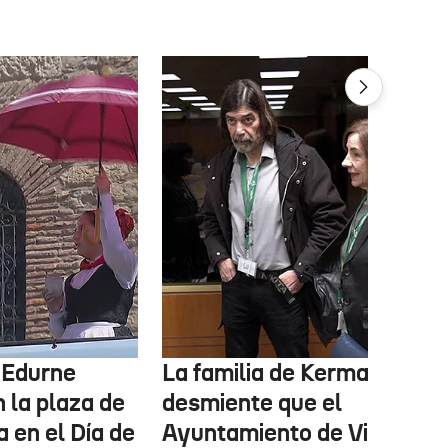
 Edurne
La familia de Kerman Villat
n la plaza de
desmiente que el
a en el Día de
Ayuntamiento de Vitoria-