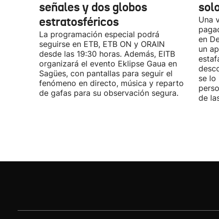
señales y dos globos
solo
estratosféricos
Una v
pagad
La programación especial podrá
en De
seguirse en ETB, ETB ON y ORAIN
un ap
desde las 19:30 horas. Además, EITB
estaf
organizará el evento Eklipse Gaua en
desco
Sagües, con pantallas para seguir el
se lo
fenómeno en directo, música y reparto
perso
de gafas para su observación segura.
de la