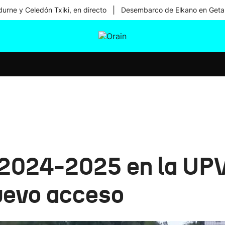
|
urne y Celedón Txiki, en directo
Desembarco de Elkano en Geta
tura
Ikusmiran
Egural
Salud
Tecnología
o 2024-2025 en la U
uevo acceso