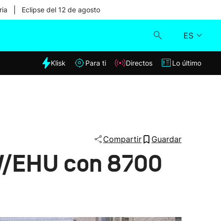
|
ria
Eclipse del 12 de agosto
ES
dia
Klisk
Para ti
Directos
Lo último
Klisk
Directos
Para ti
Compartir
Guardar
PV/EHU con 8700
Lo último