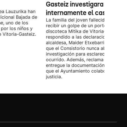
Gasteiz investigara
ea Lauzurika han
internamente el caso
icional Bajada de
La familia del joven fallecido tras
e, uno de los
recibir un golpe de un portero de la
por los niños y
discoteca Mitika de Vitoria-Gasteiz h
e Vitoria-Gasteiz.
respondido a las declaraciones de la
alcaldesa, Maider Etxebarria, y asegu
que el Consistorio nunca abrió una
investigación para esclarecer lo
ocurrido. Además, reclama que se
entregue la documentación solicitada
que el Ayuntamiento colabore con la
justicia.