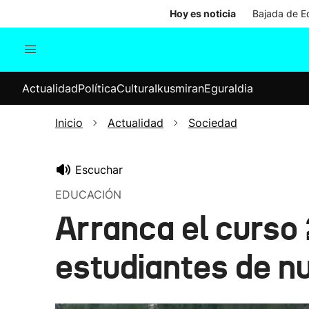
Hoy es noticia
Bajada de Ed
Actualidad
Política
Cul
Actualidad
Política
Cultura
Ikusmiran
Eguraldia
Sociedad
Elecciones
Economía
Inicio
Actualidad
Sociedad
Internacional
Escuchar
EDUCACIÓN
Arranca el curs
estudiantes de n