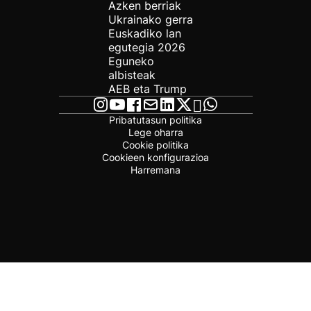
Azken berriak
Ukrainako gerra
Euskadiko lan
egutegia 2026
Eguneko
albisteak
AEB eta Trump
Pribatutasun politika
Lege oharra
Cookie politika
Cookieen konfigurazioa
Harremana