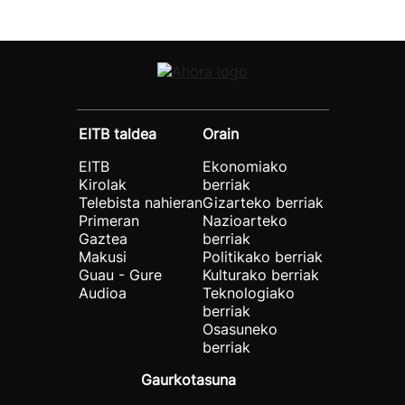
EITB taldea
Orain
EITB
Ekonomiako
Kirolak
berriak
Telebista nahieran
Gizarteko berriak
Primeran
Nazioarteko
Gaztea
berriak
Makusi
Politikako berriak
Guau - Gure
Kulturako berriak
Audioa
Teknologiako
berriak
Osasuneko
berriak
Gaurkotasuna