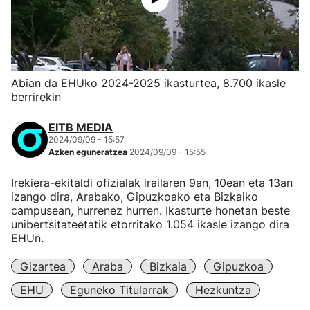
Abian da EHUko 2024-2025 ikasturtea, 8.700 ikasle
berrirekin
EITB MEDIA
2024/09/09 - 15:57
Azken eguneratzea
2024/09/09 - 15:55
Irekiera-ekitaldi ofizialak irailaren 9an, 10ean eta 13an
izango dira, Arabako, Gipuzkoako eta Bizkaiko
campusean, hurrenez hurren. Ikasturte honetan beste
unibertsitateetatik etorritako 1.054 ikasle izango dira
EHUn.
Gizartea
Araba
Bizkaia
Gipuzkoa
EHU
Eguneko Titularrak
Hezkuntza