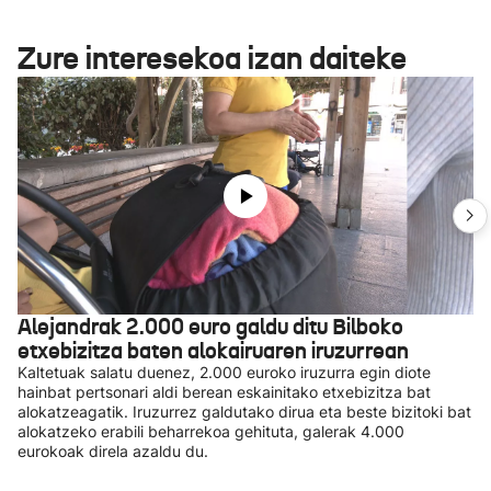
Zure interesekoa izan daiteke
Alejandrak 2.000 euro galdu ditu Bilboko
etxebizitza baten alokairuaren iruzurrean
Kaltetuak salatu duenez, 2.000 euroko iruzurra egin diote
hainbat pertsonari aldi berean eskainitako etxebizitza bat
alokatzeagatik. Iruzurrez galdutako dirua eta beste bizitoki bat
alokatzeko erabili beharrekoa gehituta, galerak 4.000
eurokoak direla azaldu du.