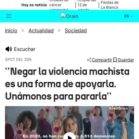
Fiestas de
|
|
Hoy es noticia
cáncer
12 de
La Blanca
colorrectal
agosto
ES
Inicio
Actualidad
Sociedad
Actualidad
Buscador
Política
Escuchar
SPOT DEL 25N
Compartir
Guardar
Cultura
''Negar la violencia machista
es una forma de apoyarla.
Ikusmiran
Unámonos para pararla''
Eguraldia