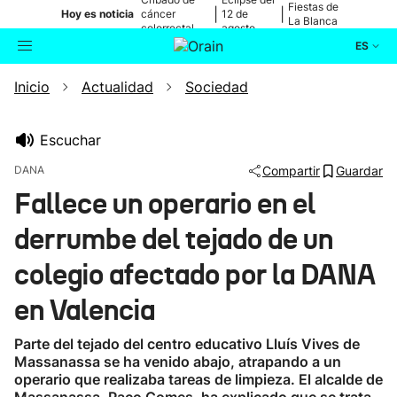
Fiestas de
|
|
Hoy es noticia
cáncer
12 de
La Blanca
colorrectal
agosto
ES
Inicio
Actualidad
Sociedad
Actualidad
Buscador
Política
Escuchar
DANA
Compartir
Guardar
Cultura
Fallece un operario en el
derrumbe del tejado de un
Ikusmiran
colegio afectado por la DANA
Eguraldia
en Valencia
Parte del tejado del centro educativo Lluís Vives de
Massanassa se ha venido abajo, atrapando a un
operario que realizaba tareas de limpieza. El alcalde de