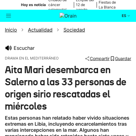
Fiestas de
|
|
Hoy es noticia
cáncer
12 de
La Blanca
colorrectal
agosto
ES
Inicio
Actualidad
Sociedad
Actualidad
Buscador
Política
Escuchar
DRAMA EN EL MEDITERRÁNEO
Compartir
Guardar
Cultura
Aita Mari desembarca en
Salerno a las 33 personas de
Ikusmiran
origen sirio rescatadas el
Eguraldia
miércoles
Estas personas han relatado haber vivido situaciones
extremas en Libia, incluyendo encarcelamientos tras
varias intercepciones en la mar. Algunos han