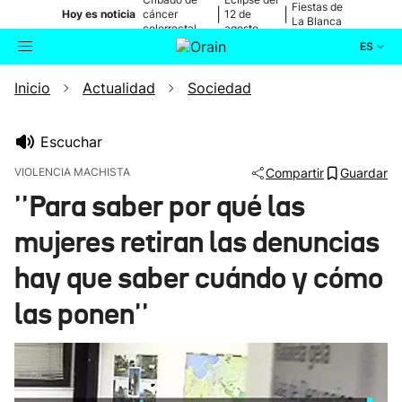
Fiestas de
|
|
Hoy es noticia
cáncer
12 de
La Blanca
colorrectal
agosto
ES
Inicio
Actualidad
Sociedad
Actualidad
Buscador
Política
Escuchar
VIOLENCIA MACHISTA
Compartir
Guardar
Cultura
''Para saber por qué las
mujeres retiran las denuncias
Ikusmiran
hay que saber cuándo y cómo
Eguraldia
las ponen''