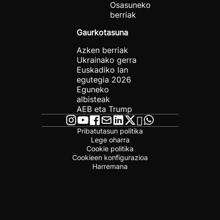
Osasuneko
berriak
Gaurkotasuna
Azken berriak
Ukrainako gerra
Euskadiko lan
egutegia 2026
Eguneko
albisteak
AEB eta Trump
Pribatutasun politika
Lege oharra
Cookie politika
Cookieen konfigurazioa
Harremana