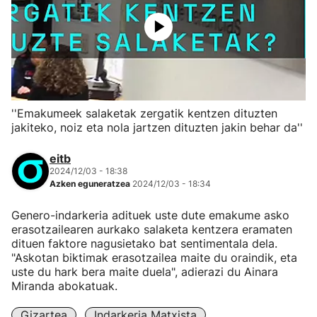
''Emakumeek salaketak zergatik kentzen dituzten
jakiteko, noiz eta nola jartzen dituzten jakin behar da''
eitb
2024/12/03 - 18:38
Azken eguneratzea
2024/12/03 - 18:34
Genero-indarkeria adituek uste dute emakume asko
erasotzailearen aurkako salaketa kentzera eramaten
dituen faktore nagusietako bat sentimentala dela.
"Askotan biktimak erasotzailea maite du oraindik, eta
uste du hark bera maite duela", adierazi du Ainara
Miranda abokatuak.
Gizartea
Indarkeria Matxista