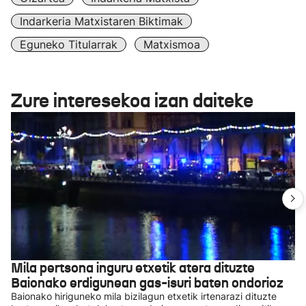
Indarkeria Matxistaren Biktimak
Eguneko Titularrak
Matxismoa
Zure interesekoa izan daiteke
Mila pertsona inguru etxetik atera dituzte
Baionako erdigunean gas-isuri baten ondorioz
Baionako hiriguneko mila bizilagun etxetik irtenarazi dituzte