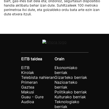
bart, gas-ihes bat dela eta; ondorioz, segurtasun dispositibo
handia aktibatu behar izan dute. Suhiltzaileek 100 metroko
perimetroa itxi dute, eta goizaldeko ordu bata arte ezin izan
dute etxera itzuli.
EITB taldea
Orain
EITB
Ekonomiako
Kirolak
berriak
Telebista nahieran
Gizarteko berriak
Primeran
Nazioarteko
Gaztea
berriak
Makusi
Politikako berriak
Guau - Gure
Kulturako berriak
Audioa
Teknologiako
berriak