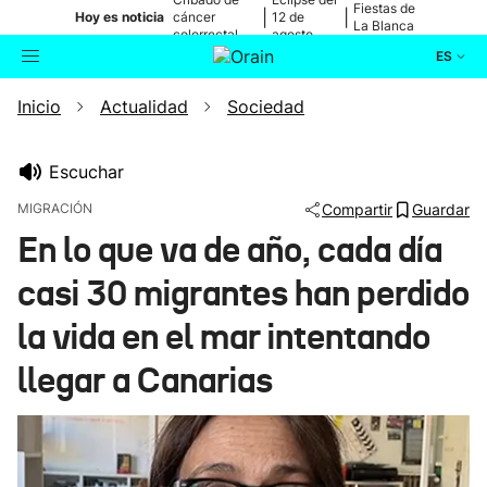
Fiestas de
|
|
Hoy es noticia
cáncer
12 de
La Blanca
colorrectal
agosto
ES
Inicio
Actualidad
Sociedad
Actualidad
Buscador
Política
Escuchar
MIGRACIÓN
Compartir
Guardar
Cultura
En lo que va de año, cada día
casi 30 migrantes han perdido
Ikusmiran
la vida en el mar intentando
Eguraldia
llegar a Canarias