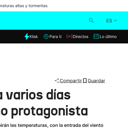
aturas altas y tormentas
ES
dia
Klisk
Para ti
Directos
Lo último
Klisk
Directos
Para ti
Compartir
Guardar
a varios días
Lo último
mo protagonista
ubirán las temperaturas, con la entrada del viento