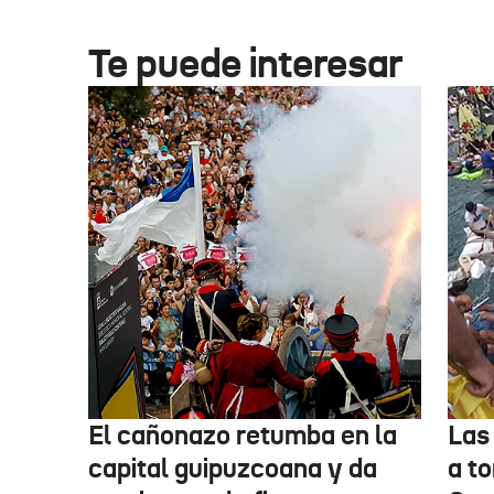
Te puede interesar
El cañonazo retumba en la
Las
capital guipuzcoana y da
a to