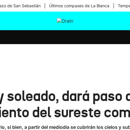
|
|
zo de San Sebastián
Últimos compases de La Blanca
Temper
tura
Ikusmiran
Egural
Salud
Tecnología
 y soleado, dará paso 
iento del sureste co
io, si bien, a partir del mediodía se cubrirán los cielos y s