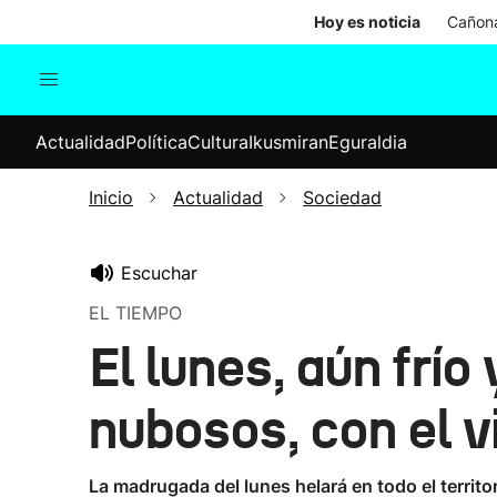
Hoy es noticia
Cañona
Actualidad
Política
Cul
Actualidad
Política
Cultura
Ikusmiran
Eguraldia
Sociedad
Elecciones
Economía
Inicio
Actualidad
Sociedad
Internacional
Escuchar
EL TIEMPO
El lunes, aún frío
nubosos, con el v
La madrugada del lunes helará en todo el territor