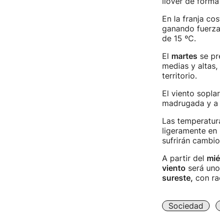
llover de forma
En la franja cos
ganando fuerza 
de 15 ºC.
El
martes
se pr
medias y altas,
territorio.
El viento sopla
madrugada y a 
Las temperatur
ligeramente en 
sufrirán cambio
A partir del
mié
viento
será uno 
sureste,
con ra
Sociedad