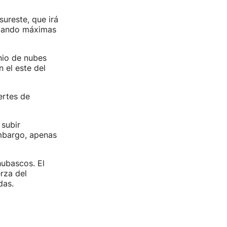
sureste, que irá
anzando máximas
nio de nubes
 el este del
ertes de
subir
embargo, apenas
ubascos. El
rza del
das.