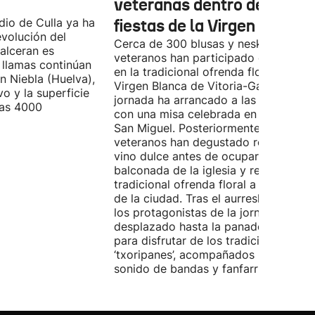
veteranas dentro de las
ndio de Culla ya ha
fiestas de la Virgen Blanca
evolución del
Cerca de 300 blusas y neskas
alceran es
veteranos han participado este sába
 llamas continúan
en la tradicional ofrenda floral a la
n Niebla (Huelva),
Virgen Blanca de Vitoria-Gasteiz. La
vo y la superficie
jornada ha arrancado a las 9:00 hora
las 4000
con una misa celebrada en la iglesia 
San Miguel. Posteriormente, los
veteranos han degustado rosquillas y
vino dulce antes de ocupar la
balconada de la iglesia y realizar la
tradicional ofrenda floral a la patrona
de la ciudad. Tras el aurresku de hono
los protagonistas de la jornada se ha
desplazado hasta la panadería Artep
para disfrutar de los tradicionales
‘txoripanes’, acompañados por el
sonido de bandas y fanfarrias.