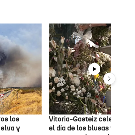
os los
Vitoria-Gasteiz celebra ho
uelva y
el día de los blusas y nesk