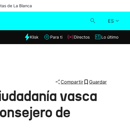
stas de La Blanca
ES
dia
Klisk
Para ti
Directos
Lo último
Klisk
Directos
Para ti
Compartir
Guardar
ciudadanía vasca
Lo último
consejero de