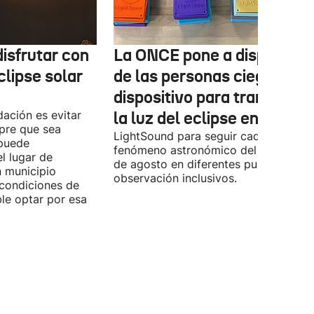
isfrutar con
La ONCE pone a disposició
clipse solar
de las personas ciegas un
dispositivo para transform
ación es evitar
la luz del eclipse en sonido
mpre que sea
LightSound para seguir cada fase del
 puede
fenómeno astronómico del próximo 1
l lugar de
de agosto en diferentes puntos de
n municipio
observación inclusivos.
condiciones de
ible optar por esa