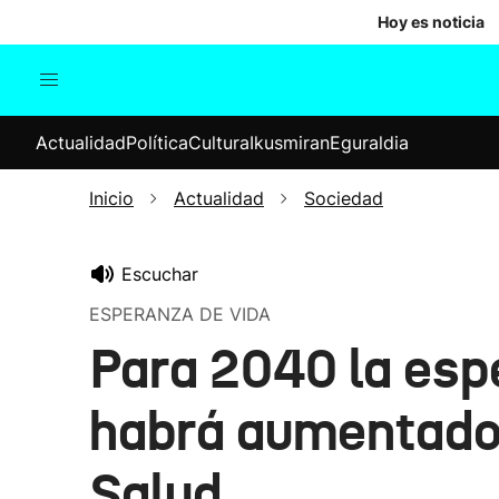
Hoy es noticia
Actualidad
Política
Cul
Actualidad
Política
Cultura
Ikusmiran
Eguraldia
Sociedad
Elecciones
Economía
Inicio
Actualidad
Sociedad
Internacional
Escuchar
ESPERANZA DE VIDA
Para 2040 la esp
habrá aumentado 
Salud