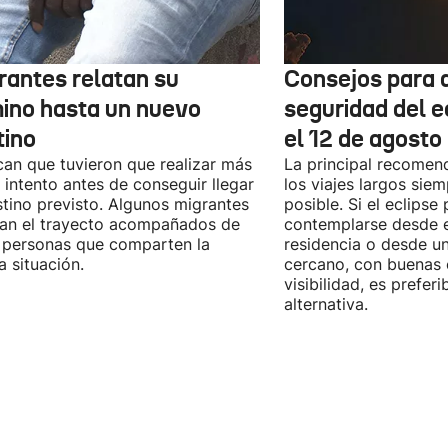
rantes relatan su
Consejos para d
ino hasta un nuevo
seguridad del e
tino
el 12 de agosto
can que tuvieron que realizar más
La principal recomend
 intento antes de conseguir llegar
los viajes largos sie
stino previsto. Algunos migrantes
posible. Si el eclipse
zan el trayecto acompañados de
contemplarse desde e
 personas que comparten la
residencia o desde u
 situación.
cercano, con buenas 
visibilidad, es prefer
alternativa.