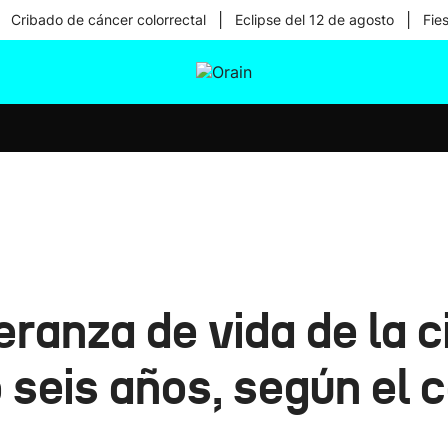
|
|
Cribado de cáncer colorrectal
Eclipse del 12 de agosto
Fie
tura
Ikusmiran
Egural
Salud
Tecnología
eranza de vida de la 
seis años, según el 