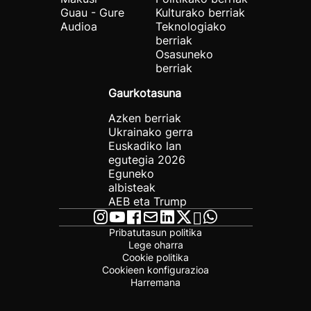
Guau - Gure
Kulturako berriak
Audioa
Teknologiako
berriak
Osasuneko
berriak
Gaurkotasuna
Azken berriak
Ukrainako gerra
Euskadiko lan
egutegia 2026
Eguneko
albisteak
AEB eta Trump
Pribatutasun politika
Lege oharra
Cookie politika
Cookieen konfigurazioa
Harremana