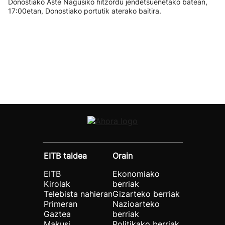
Donostiako Aste Nagusiko hitzordu jendetsuenetako batean,
17:00etan, Donostiako portutik aterako baitira.
EITB taldea
Orain
EITB
Ekonomiako
Kirolak
berriak
Telebista nahieran
Gizarteko berriak
Primeran
Nazioarteko
Gaztea
berriak
Makusi
Politikako berriak