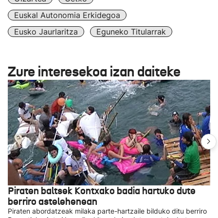
Euskal Autonomia Erkidegoa
Eusko Jaurlaritza
Eguneko Titularrak
Zure interesekoa izan daiteke
Piraten baltsek Kontxako badia hartuko dute
berriro astelehenean
Piraten abordatzeak milaka parte-hartzaile bilduko ditu berriro