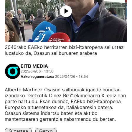
2040rako EAEko herritarren bizi-itxaropena sei urtez
luzatuko da, Osasun sailburuaren arabera
EITB MEDIA
2025/04/06 - 13:56
Azken eguneratzea
2025/04/06 - 13:54
Alberto Martinez Osasun sailburuak igande honetan
izandako "Getxotik Oinez Bizi" ekimenaren X. edizioan
parte hartu du. Esan duenez, EAEko bizi-itxaropena
Europako altuenetakoa da, Italiakoarekin batera.
Osasun sistema indartsu baten eta aktibo
mantentzearen garrantzia nabarmendu du bertan.
Gizartea
Getxo