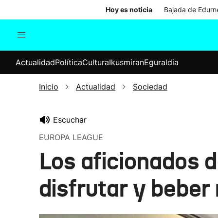
Hoy es noticia
Bajada de Edurne
Actualidad
Política
Cul
Actualidad
Política
Cultura
Ikusmiran
Eguraldia
Sociedad
Elecciones
Economía
Inicio
Actualidad
Sociedad
Internacional
Escuchar
EUROPA LEAGUE
Los aficionados d
disfrutar y beber