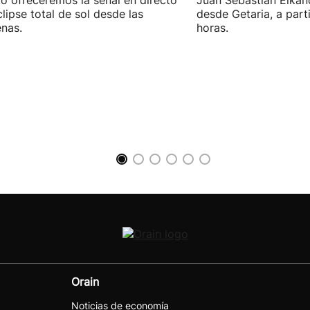
o ofreceremos la señal en directo
Juan Sebastián Elkan
clipse total de sol desde las
desde Getaria, a parti
nas.
horas.
Orain
Noticias de economía