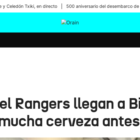
|
 y Celedón Txiki, en directo
500 aniversario del desembarco de
tura
Ikusmiran
Egural
Salud
Tecnología
el Rangers llegan a B
 mucha cerveza antes 