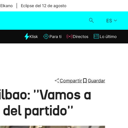
|
 Elkano
Eclipse del 12 de agosto
ES
dia
Klisk
Para ti
Directos
Lo último
Klisk
Directos
Para ti
Compartir
Guardar
ilbao: ''Vamos a
Lo último
del partido''