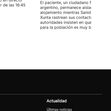
o en directo
El paciente, un ciudadano franco-
r de las 16:45
argentino, permanece aislado en su
alojamiento mientras Sanidad y la
Xunta rastrean sus contactos. Las
autoridades insisten en que el riesgo
para la población es muy bajo.
Actualidad
Últimas noticias