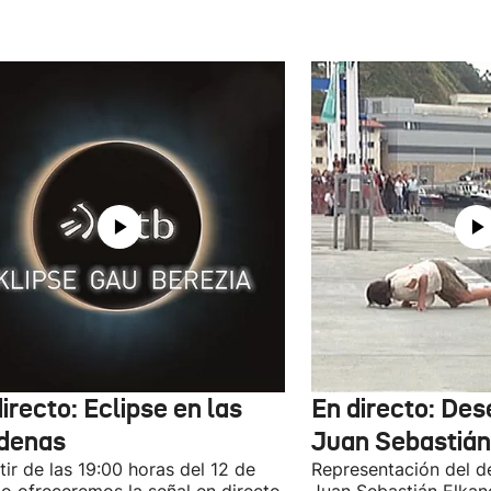
irecto: Eclipse en las
En directo: De
denas
Juan Sebastián
tir de las 19:00 horas del 12 de
Representación del 