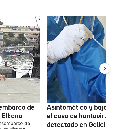
sembarco de
Asintomático y bajo contro
 Elkano
el caso de hantavirus
desembarco de
detectado en Galicia