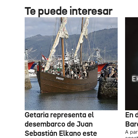
Te puede interesar
Getaria representa el
En d
desembarco de Juan
Bar
Sebastián Elkano este
A par