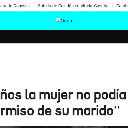
|
|
rata de Donostia
Subida de Celedón en Vitoria-Gasteiz
Carabe
tura
Ikusmiran
Egural
Salud
Tecnología
años la mujer no podí
ermiso de su marido''