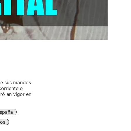
de sus maridos
corriente o
tró en vigor en
spaña
os