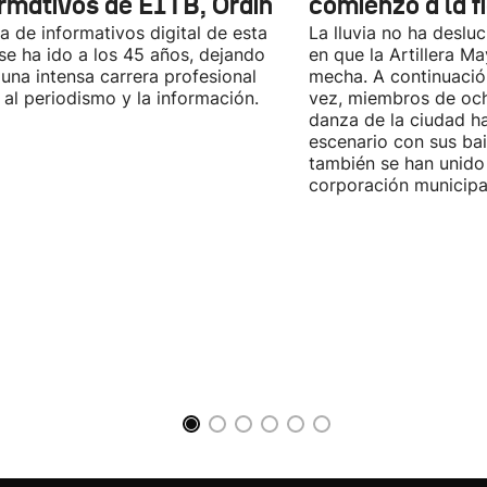
ormativos de EITB, Orain
comienzo a la f
fa de informativos digital de esta
La lluvia no ha desl
se ha ido a los 45 años, dejando
en que la Artillera M
 una intensa carrera profesional
mecha. A continuació
 al periodismo y la información.
vez, miembros de oc
danza de la ciudad h
escenario con sus bai
también se han unido
corporación municipa