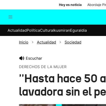
Hoy es noticia
Abordaje Pi
Actualidad
Política
Cul
Actualidad
Política
Cultura
Ikusmiran
Eguraldia
Sociedad
Elecciones
Economía
Inicio
Actualidad
Sociedad
Internacional
Escuchar
DERECHOS DE LA MUJER
''Hasta hace 50 
lavadora sin el p