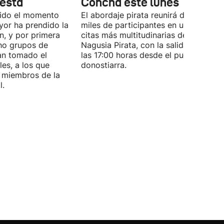
iesta
Concha este lunes
ucido el momento
El abordaje pirata reunirá de nuevo a
ayor ha prendido la
miles de participantes en una de las
n, y por primera
citas más multitudinarias de la Aste
ho grupos de
Nagusia Pirata, con la salida prevista
an tomado el
las 17:00 horas desde el puerto
les, a los que
donostiarra.
 miembros de la
l.