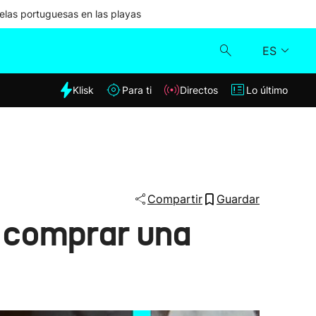
las portuguesas en las playas
ES
dia
Klisk
Para ti
Directos
Lo último
Klisk
Directos
Para ti
Compartir
Guardar
a comprar una
Lo último