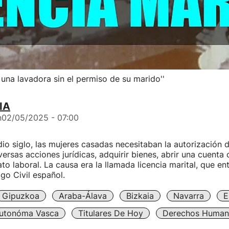
una lavadora sin el permiso de su marido''
IA
n
02/05/2025 - 07:00
o siglo, las mujeres casadas necesitaban la autorización 
versas acciones jurídicas, adquirir bienes, abrir una cuenta 
to laboral. La causa era la llamada licencia marital, que en
go Civil español.
Gipuzkoa
Araba-Álava
Bizkaia
Navarra
E
utonóma Vasca
Titulares De Hoy
Derechos Human