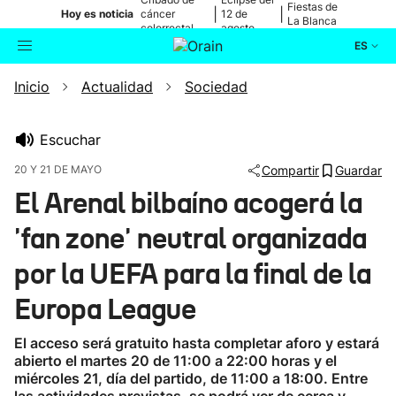
Fiestas de
|
|
Hoy es noticia
cáncer
12 de
La Blanca
colorrectal
agosto
ES
Inicio
Actualidad
Sociedad
Actualidad
Buscador
Política
Escuchar
20 Y 21 DE MAYO
Compartir
Guardar
Cultura
El Arenal bilbaíno acogerá la
'fan zone' neutral organizada
Ikusmiran
por la UEFA para la final de la
Eguraldia
Europa League
El acceso será gratuito hasta completar aforo y estará
abierto el martes 20 de 11:00 a 22:00 horas y el
miércoles 21, día del partido, de 11:00 a 18:00. Entre