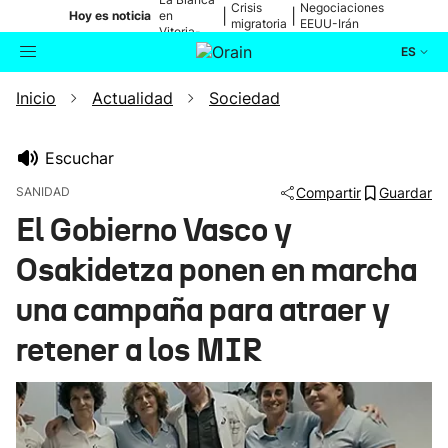
Crisis
Negociaciones
|
|
Hoy es noticia
en
migratoria
EEUU-Irán
Vitoria-
Gasteiz
ES
Inicio
Actualidad
Sociedad
Actualidad
Buscador
Política
Escuchar
SANIDAD
Compartir
Guardar
Cultura
El Gobierno Vasco y
Osakidetza ponen en marcha
Ikusmiran
una campaña para atraer y
Eguraldia
retener a los MIR