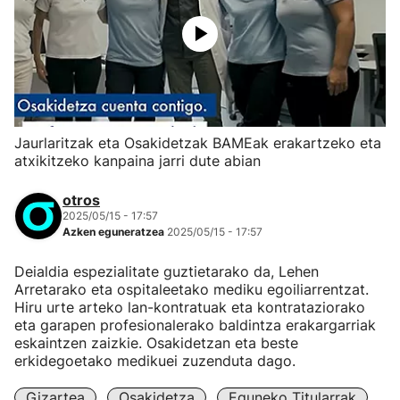
Jaurlaritzak eta Osakidetzak BAMEak erakartzeko eta
atxikitzeko kanpaina jarri dute abian
otros
2025/05/15 - 17:57
Azken eguneratzea
2025/05/15 - 17:57
Deialdia espezialitate guztietarako da, Lehen
Arretarako eta ospitaleetako mediku egoiliarrentzat.
Hiru urte arteko lan-kontratuak eta kontrataziorako
eta garapen profesionalerako baldintza erakargarriak
eskaintzen zaizkie. Osakidetzan eta beste
erkidegoetako medikuei zuzenduta dago.
Gizartea
Osakidetza
Eguneko Titularrak