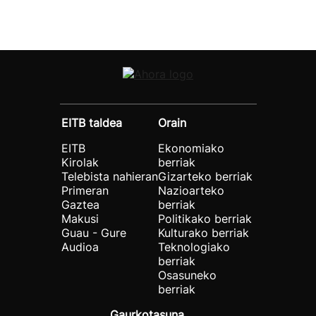
EITB taldea
Orain
EITB
Ekonomiako
Kirolak
berriak
Telebista nahieran
Gizarteko berriak
Primeran
Nazioarteko
Gaztea
berriak
Makusi
Politikako berriak
Guau - Gure
Kulturako berriak
Audioa
Teknologiako
berriak
Osasuneko
berriak
Gaurkotasuna