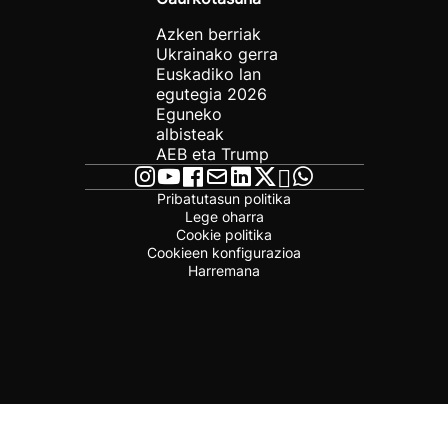
Azken berriak
Ukrainako gerra
Euskadiko lan
egutegia 2026
Eguneko
albisteak
AEB eta Trump
Pribatutasun politika
Lege oharra
Cookie politika
Cookieen konfigurazioa
Harremana