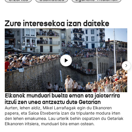
Zure interesekoa izan daiteke
Elkanok munduari buelta eman eta jaioterrira
itzuli zen unea antzeztu dute Getarian
Aurten, lehen aldiz, Mikel Larrañagak egin du Elkanoren
papera, eta Saioa Etxeberria izan da tripulante modura irten
den lehen emakumea. Lau urterik behin ospatzen du Getariak
Elkanoren iritsiera, munduari bira eman ostean.