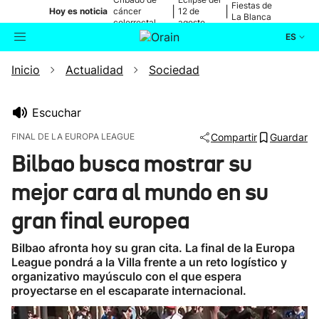
Fiestas de
|
|
Hoy es noticia
cáncer
12 de
La Blanca
colorrectal
agosto
ES
Inicio
Actualidad
Sociedad
Actualidad
Buscador
Política
Escuchar
FINAL DE LA EUROPA LEAGUE
Compartir
Guardar
Cultura
Bilbao busca mostrar su
mejor cara al mundo en su
Ikusmiran
gran final europea
Eguraldia
Bilbao afronta hoy su gran cita. La final de la Europa
League pondrá a la Villa frente a un reto logístico y
organizativo mayúsculo con el que espera
proyectarse en el escaparate internacional.