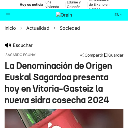
una
Edurne y
|
|
Hoy es noticia
de Elkano en
vivienda
Celedón
Getaria
de Bilbao
Txiki
ES
Inicio
Actualidad
Sociedad
Actualidad
Buscador
Política
Escuchar
'SAGARDO EGUNA'
Compartir
Guardar
Cultura
La Denominación de Origen
Euskal Sagardoa presenta
Ikusmiran
hoy en Vitoria-Gasteiz la
Eguraldia
nueva sidra cosecha 2024