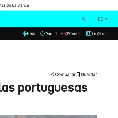
stas de La Blanca
ES
dia
Klisk
Para ti
Directos
Lo último
Klisk
Directos
Para ti
Compartir
Guardar
elas portuguesas
Lo último