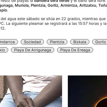
l resto de playas la
bandera será verde
y el baño será libre
gunaga, Muriola, Plentzia, Gorliz, Armintza, Aritzatxu, Toña
spio
.
del agua este sábado se sitúa en 22 grados, mientras que l
ºC. La siguiente pleamar se registrará a las 15:57 horas y l
:12.
ndarroa
Sociedad
Plentzia
Bizkaia
Gorliz
kio
Playa De Arrigunaga
Playa De Ereaga