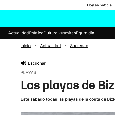
Hoy es noticia
Actualidad
Política
Cul
Actualidad
Política
Cultura
Ikusmiran
Eguraldia
Sociedad
Elecciones
Economía
Inicio
Actualidad
Sociedad
Internacional
Escuchar
PLAYAS
Las playas de Biz
Este sábado todas las playas de la costa de Biz