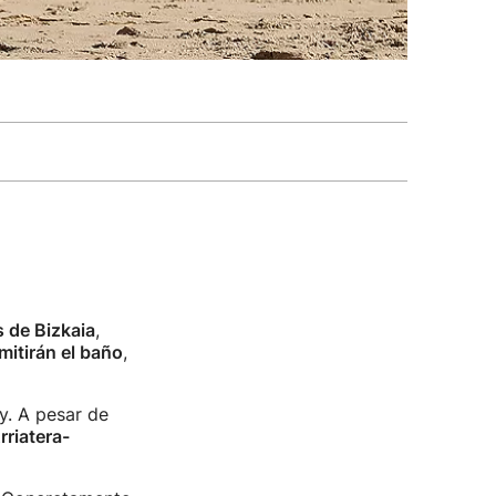
s de Bizkaia
,
rmitirán el baño
,
y. A pesar de
rriatera-