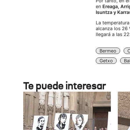
Por tanto, en e
en
Ereaga, Arri
Isuntza y Karra
La temperatura 
alcanza los 26 
llegará a las 22
Bermeo
O
Getxo
Ba
Te puede interesar