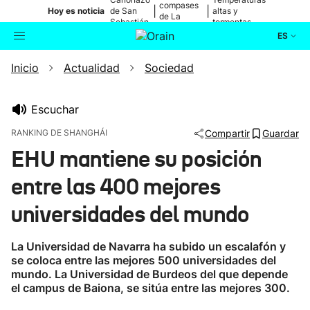
compases
|
|
Hoy es noticia
de San
altas y
de La
Sebastián
tormentas
Blanca
ES
Inicio
Actualidad
Sociedad
Actualidad
Buscador
Política
Escuchar
RANKING DE SHANGHÁI
Compartir
Guardar
Cultura
EHU mantiene su posición
entre las 400 mejores
Ikusmiran
universidades del mundo
Eguraldia
La Universidad de Navarra ha subido un escalafón y
se coloca entre las mejores 500 universidades del
mundo. La Universidad de Burdeos del que depende
el campus de Baiona, se sitúa entre las mejores 300.