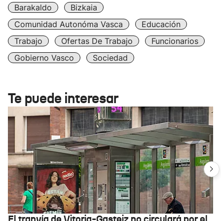
Barakaldo
Bizkaia
Comunidad Autonóma Vasca
Educación
Trabajo
Ofertas De Trabajo
Funcionarios
Gobierno Vasco
Sociedad
Te puede interesar
El tranvía de Vitoria-Gasteiz no circulará por el