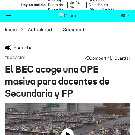
del 12
|
|
Hoy es noticia
Pirata de
Celedón en
de
Donostia
Vitoria-Gasteiz
agosto
ES
Inicio
Actualidad
Sociedad
Actualidad
Buscador
Política
Escuchar
EDUCACIÓN
Compartir
Guardar
Cultura
El BEC acoge una OPE
masiva para docentes de
Ikusmiran
Secundaria y FP
Eguraldia