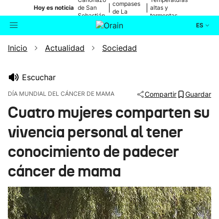
compases
|
|
Hoy es noticia
de San
altas y
de La
Sebastián
tormentas
Blanca
ES
Inicio
Actualidad
Sociedad
Actualidad
Buscador
Política
Escuchar
DÍA MUNDIAL DEL CÁNCER DE MAMA
Compartir
Guardar
Cultura
Cuatro mujeres comparten su
vivencia personal al tener
Ikusmiran
conocimiento de padecer
Eguraldia
cáncer de mama