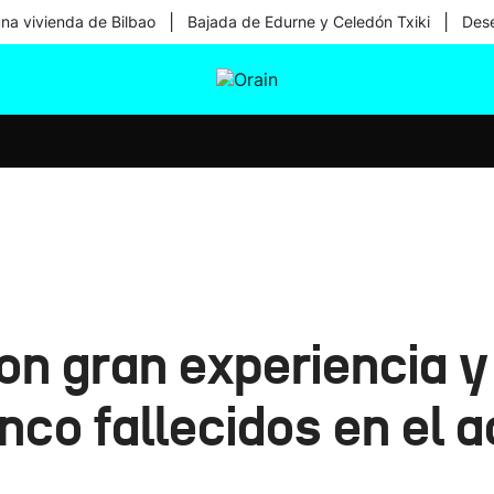
|
|
una vivienda de Bilbao
Bajada de Edurne y Celedón Txiki
Dese
tura
Ikusmiran
Egural
Salud
Tecnología
con gran experiencia y
inco fallecidos en el 