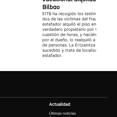
Bilbao
EITB ha recogido los testimonios de
dos de las víctimas del fraude. El
estafador alquiló el piso en Airbnb a 
verdadero propietario por tres días. 
cuestión de horas, y haciéndose pasa
por el dueño, lo realquiló a una doce
de personas. La Ertzaintza investiga 
sucedido y trata de localizar al
estafador.
Actualidad
Últimas noticias