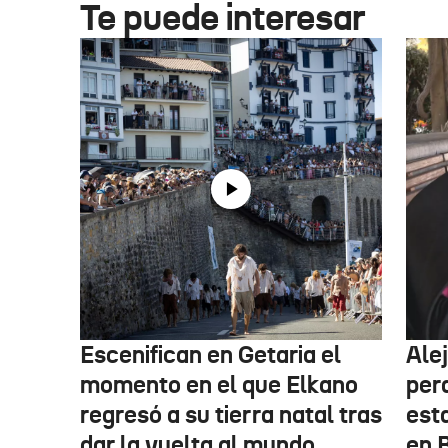
Te puede interesar
Escenifican en Getaria el
Ale
momento en el que Elkano
per
regresó a su tierra natal tras
esta
dar la vuelta al mundo
en 