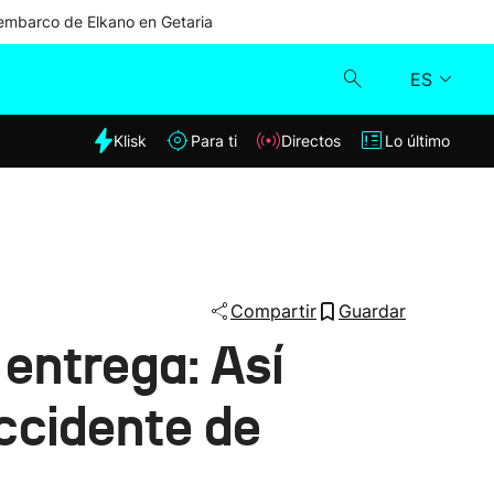
mbarco de Elkano en Getaria
ES
dia
Klisk
Para ti
Directos
Lo último
Klisk
Directos
Para ti
Compartir
Guardar
 entrega: Así
Lo último
accidente de