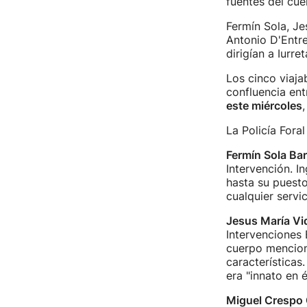
fuentes del cu
Fermín Sola, J
Antonio D'Entre
dirigían a Iurre
Los cinco viaja
confluencia ent
este miércoles
La Policía Fora
Fermín Sola Ba
Intervención. I
hasta su puest
cualquier servi
Jesus María Vi
Intervenciones 
cuerpo menciona
características
era "innato en él
Miguel Crespo