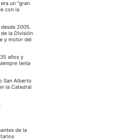
 era un "gran
e con la
l desde 2005.
e la División
e y motor del
 35 años y
siempre tenía
io San Alberto
en la Catedral
.
pantes de la
tarios