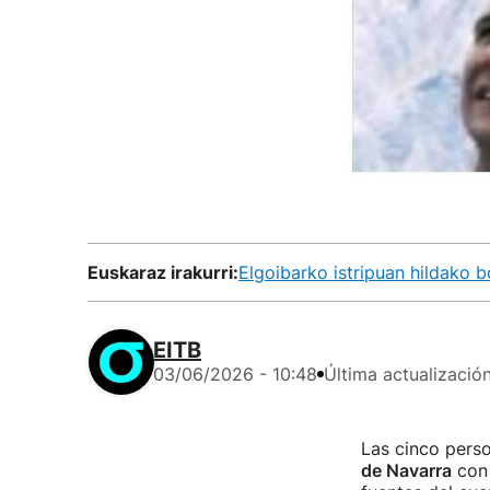
Euskaraz irakurri:
Elgoibarko istripuan hildako b
EITB
03/06/2026 - 10:48
Última actualizació
Las cinco perso
de Navarra
con