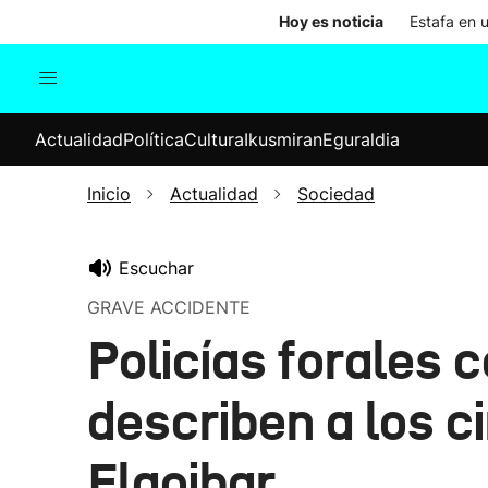
Hoy es noticia
Estafa en 
Actualidad
Política
Cul
Actualidad
Política
Cultura
Ikusmiran
Eguraldia
Sociedad
Elecciones
Economía
Inicio
Actualidad
Sociedad
Internacional
Escuchar
GRAVE ACCIDENTE
Policías forales 
describen a los c
Elgoibar