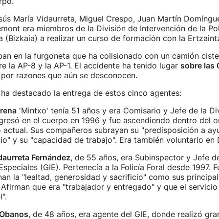
erpo.
esús María Vidaurreta, Miguel Crespo, Juan Martín Domíngu
mont era miembros de la División de Intervención de la Poli
ta (Bizkaia) a realizar un curso de formación con la Ertzain
ban en la furgoneta que ha colisionado con un camión ciste
re la AP-8 y la AP-1. El accidente ha tenido lugar
sobre las
, por razones que aún se desconocen.
l ha destacado la entrega de estos cinco agentes:
rrena
'Mintxo' tenía 51 años y era Comisario y Jefe de la Di
ngresó en el cuerpo en 1996 y fue ascendiendo dentro del 
o actual. Sus compañeros subrayan su "predisposición a ay
cio" y su "capacidad de trabajo". Era también voluntario en
daurreta Fernández
, de 55 años, era Subinspector y Jefe d
Especiales (GIE). Pertenecía a la Folicía Foral desde 1997. F
n la "lealtad, generosidad y sacrificio" como sus principa
. Afirman que era "trabajador y entregado" y que el servici
".
 Obanos
, de 48 años, era agente del GIE, donde realizó gra