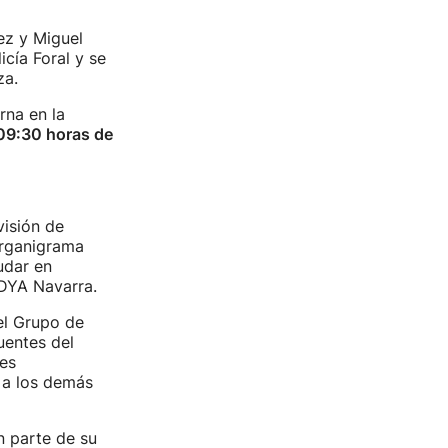
ez y Miguel
cía Foral y se
tza.
rna en la
 09:30 horas de
visión de
organigrama
udar en
 DYA Navarra.
el Grupo de
uentes del
les
o a los demás
n parte de su