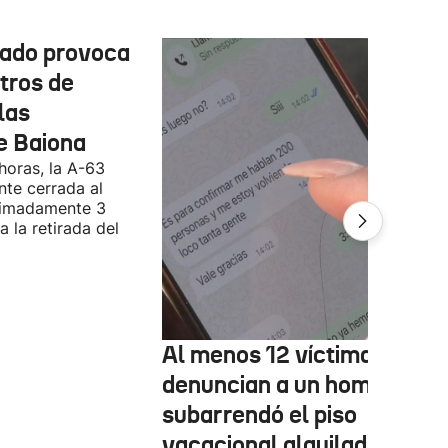
cado provoca
tros de
las
e Baiona
 horas, la A-63
te cerrada al
ximadamente 3
 la retirada del
Al menos 12 víctimas
denuncian a un hombre qu
subarrendó el piso
vacacional alquilado en