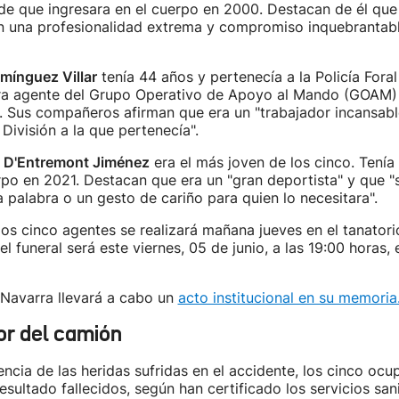
de que ingresara en el cuerpo en 2000. Destacan de él que
 una profesionalidad extrema y compromiso inquebrantabl
mínguez Villar
tenía 44 años y pertenecía a la Policía Fora
ra agente del Grupo Operativo de Apoyo al Mando (GOAM) d
. Sus compañeros afirman que era un "trabajador incansabl
 División a la que pertenecía".
 D'Entremont Jiménez
era el más joven de los cinco. Tenía
rpo en 2021. Destacan que era un "gran deportista" y que "
a palabra o un gesto de cariño para quien lo necesitara".
 los cinco agentes se realizará mañana jueves en el tanator
l funeral será este viernes, 05 de junio, a las 19:00 horas, 
 Navarra llevará a cabo un
acto institucional en su memoria
or del camión
ia de las heridas sufridas en el accidente, los cinco ocu
esultado fallecidos, según han certificado los servicios sani