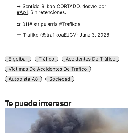
➡️ Sentido Bilbao CORTADO, desvío por
#Ap1
. Sin retenciones.
☎️ 011
#Istripularria
#Trafikoa
— Trafiko (@trafikoaEJGV)
June 3, 2026
Elgoibar
Tráfico
Accidentes De Tráfico
Víctimas De Accidentes De Tráfico
Autopista A8
Sociedad
Te puede interesar