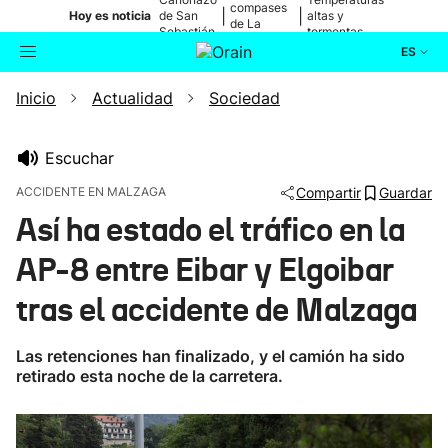
compases
|
|
Hoy es noticia
de San
altas y
de La
Sebastián
tormentas
Blanca
ES
Inicio
Actualidad
Sociedad
Actualidad
Buscador
Política
Escuchar
ACCIDENTE EN MALZAGA
Compartir
Guardar
Cultura
Así ha estado el tráfico en la
AP-8 entre Eibar y Elgoibar
Ikusmiran
tras el accidente de Malzaga
Eguraldia
Las retenciones han finalizado, y el camión ha sido
retirado esta noche de la carretera.