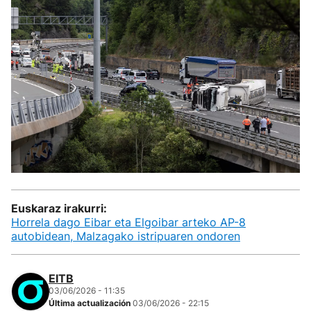
Euskaraz irakurri:
Horrela dago Eibar eta Elgoibar arteko AP-8
autobidean, Malzagako istripuaren ondoren
EITB
03/06/2026 - 11:35
Última actualización
03/06/2026 - 22:15