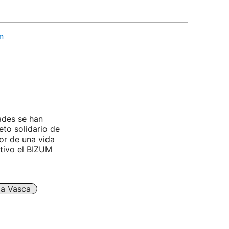
n
ades se han
eto solidario de
vor de una vida
ctivo el BIZUM
a Vasca