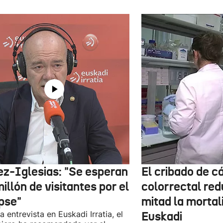
ez-Iglesias: "Se esperan
El cribado de c
illón de visitantes por el
colorrectal red
ipse"
mitad la mortal
a entrevista en Euskadi Irratia, el
Euskadi