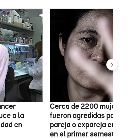
áncer
Cerca de 2200 mujeres
uce a la
fueron agredidas por su
idad en
pareja o expareja en Euska
en el primer semestre de