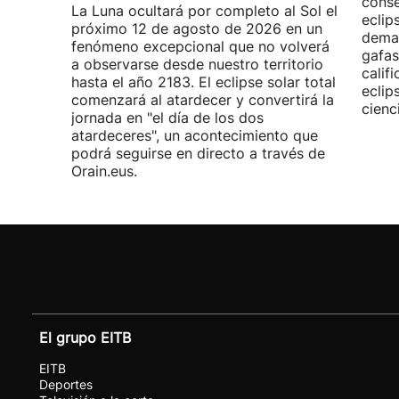
conse
La Luna ocultará por completo al Sol el
eclip
próximo 12 de agosto de 2026 en un
demas
fenómeno excepcional que no volverá
gafas
a observarse desde nuestro territorio
calif
hasta el año 2183. El eclipse solar total
eclip
comenzará al atardecer y convertirá la
cienc
jornada en "el día de los dos
atardeceres", un acontecimiento que
podrá seguirse en directo a través de
Orain.eus.
El grupo EITB
EITB
Deportes