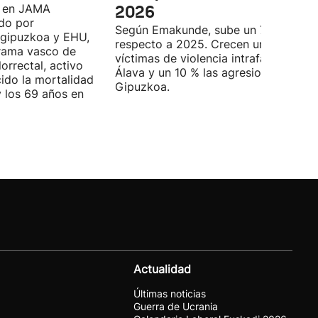
o en JAMA
2026
do por
Según Emakunde, sube un 7 %
ogipuzkoa y EHU,
respecto a 2025. Crecen un 20 % las
grama vasco de
víctimas de violencia intrafamiliar en
orrectal, activo
Álava y un 10 % las agresiones en
ido la mortalidad
Gipuzkoa.
y los 69 años en
Actualidad
Últimas noticias
Guerra de Ucrania