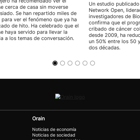
jero ha recomendado ver el
Un estudio publicad
se cerca de casa sin moverse
Network Open, lidera
iado. Se han repartido miles de
investigadores de Bi
 para ver el fenómeno que ya ha
confirma que el pro
icado de hito. Ha celebrado que el
cribado de cáncer col
se haya servido para llevar la
desde 2009, ha reduc
ia a los temas de conversación.
un 50% entre los 50 
dos décadas.
Orain
Noticias de economía
Noticias de sociedad