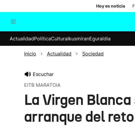
Hoy es noticia
F
Actualidad
Política
Cul
Actualidad
Política
Cultura
Ikusmiran
Eguraldia
Sociedad
Elecciones
Economía
Inicio
Actualidad
Sociedad
Internacional
Escuchar
EITB MARATOIA
La Virgen Blanca s
arranque del ret