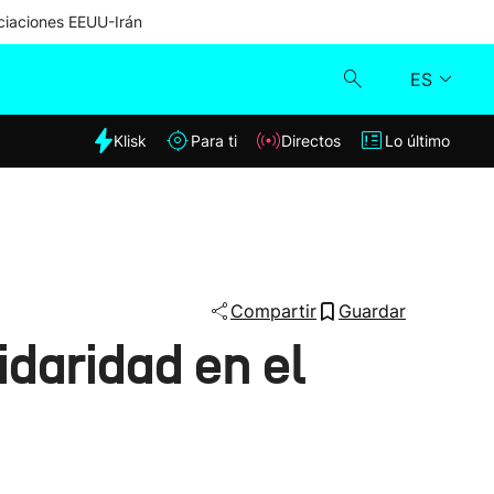
iaciones EEUU-Irán
ES
dia
Klisk
Para ti
Directos
Lo último
Klisk
Directos
Para ti
Compartir
Guardar
idaridad en el
Lo último