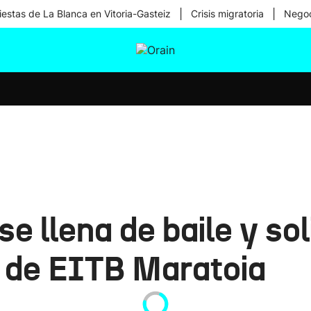
|
|
iestas de La Blanca en Vitoria-Gasteiz
Crisis migratoria
Negoc
tura
Ikusmiran
Egural
Salud
Tecnología
e llena de baile y sol
o de EITB Maratoia