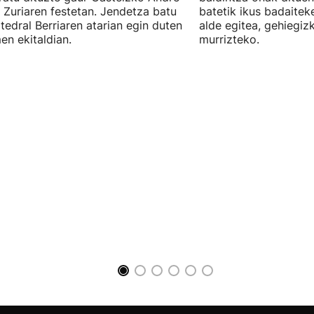
 Zuriaren festetan. Jendetza batu
batetik ikus badaitek
tedral Berriaren atarian egin duten
alde egitea, gehiegiz
en ekitaldian.
murrizteko.