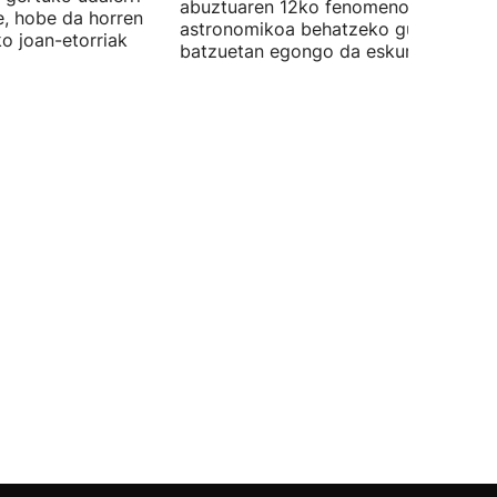
abuztuaren 12ko fenomeno
e, hobe da horren
astronomikoa behatzeko gune
ko joan-etorriak
batzuetan egongo da eskuragarri.