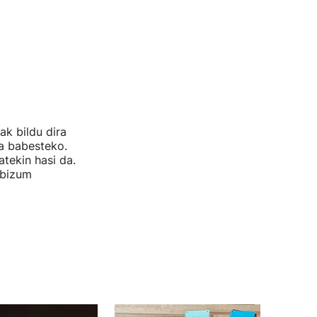
ak bildu dira
oa babesteko.
tekin hasi da.
 bizum