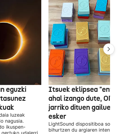
n eguzki
Itsuek eklipsea "entzun"
rtasunez
ahal izango dute, ONCEk
lkuak
jarriko dituen gailue batzue
daia luzeak
esker
o nagusia.
LightSound dispositiboa soinu
edo ikuspen-
bihurtzen du argiaren intentsitatea, e
 gertuko udalerri