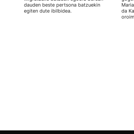
dauden beste pertsona batzuekin
Maria
egiten dute ibilbidea.
da Ka
oroim