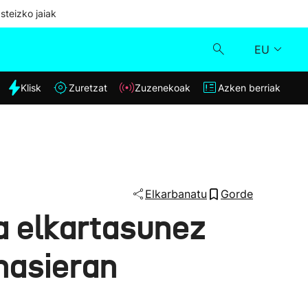
steizko jaiak
EU
dia
Klisk
Zuretzat
Zuzenekoak
Azken berriak
Klisk
Zuzenekoak
Zuretzat
Elkarbanatu
Gorde
a elkartasunez
Azken berriak
hasieran