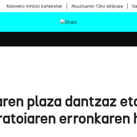
|
|
Koloneko minbizi baheketak
Abuztuaren 12ko eklipsea
Ga
tura
Ikusmiran
Egural
Osasuna
Teknologia
aren plaza dantzaz et
atoiaren erronkaren 