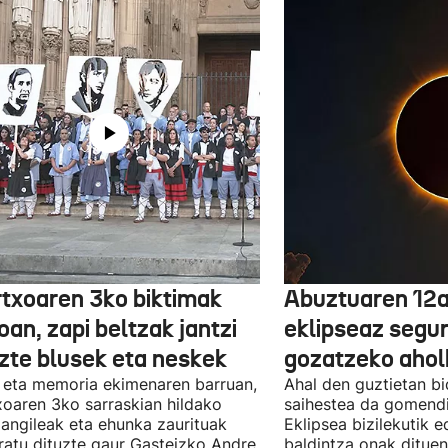
txoaren 3ko biktimak
Abuztuaren 12a
an, zapi beltzak jantzi
eklipseaz segu
uzte blusek eta neskek
gozatzeko aho
 eta memoria ekimenaren barruan,
Ahal den guztietan bi
oaren 3ko sarraskian hildako
saihestea da gomendi
langileak eta ehunka zaurituak
Eklipsea bizilekutik 
atu dituzte gaur Gasteizko Andre
baldintza onak dituen