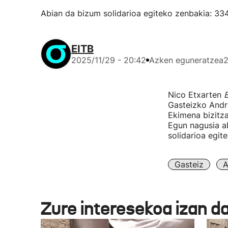
Abian da bizum solidarioa egiteko zenbakia: 3347
EITB
2025/11/29 - 20:42
Azken eguneratzea
2
Nico Etxarten
E
Gasteizko Andre
Ekimena bizitza
Egun nagusia a
solidarioa egit
Gasteiz
A
Zure interesekoa izan d