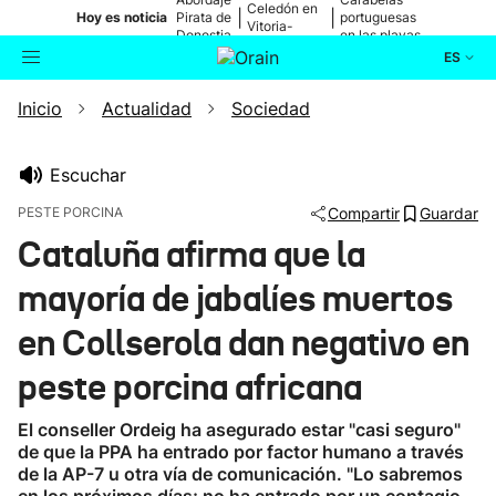
Celedón en
|
|
Hoy es noticia
Pirata de
portuguesas
Vitoria-
Donostia
en las playas
Gasteiz
ES
Inicio
Actualidad
Sociedad
Actualidad
Buscador
Política
Escuchar
PESTE PORCINA
Compartir
Guardar
Cultura
Cataluña afirma que la
mayoría de jabalíes muertos
Ikusmiran
en Collserola dan negativo en
Eguraldia
peste porcina africana
El conseller Ordeig ha asegurado estar "casi seguro"
de que la PPA ha entrado por factor humano a través
de la AP-7 u otra vía de comunicación. "Lo sabremos