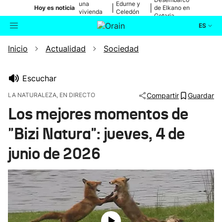
una
Edurne y
|
|
Hoy es noticia
de Elkano en
vivienda
Celedón
Getaria
de Bilbao
Txiki
ES
Inicio
Actualidad
Sociedad
Actualidad
Buscador
Política
Escuchar
LA NATURALEZA, EN DIRECTO
Compartir
Guardar
Cultura
Los mejores momentos de
"Bizi Natura": jueves, 4 de
Ikusmiran
junio de 2026
Eguraldia