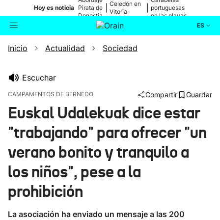
Celedón en
|
|
Hoy es noticia
Pirata de
portuguesas
Vitoria-
Donostia
en las playas
Gasteiz
ES
Inicio
Actualidad
Sociedad
Actualidad
Buscador
Política
Escuchar
CAMPAMENTOS DE BERNEDO
Compartir
Guardar
Cultura
Euskal Udalekuak dice estar
"trabajando" para ofrecer "un
Ikusmiran
verano bonito y tranquilo a
Eguraldia
los niños", pese a la
prohibición
La asociación ha enviado un mensaje a las 200