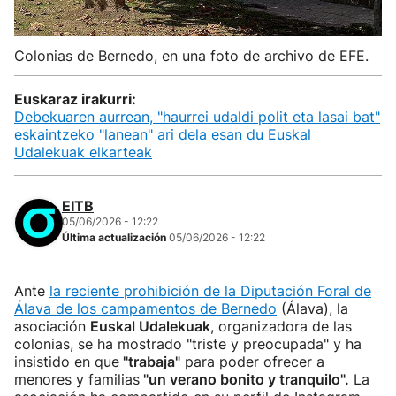
Colonias de Bernedo, en una foto de archivo de EFE.
Euskaraz irakurri:
Debekuaren aurrean, "haurrei udaldi polit eta lasai bat"
eskaintzeko "lanean" ari dela esan du Euskal
Udalekuak elkarteak
EITB
05/06/2026 - 12:22
Última actualización
05/06/2026 - 12:22
Ante
la reciente prohibición de la Diputación Foral de
Álava de los campamentos de Bernedo
(Álava), la
asociación
Euskal Udalekuak
, organizadora de las
colonias, se ha mostrado "triste y preocupada" y ha
insistido en que
"trabaja"
para poder ofrecer a
menores y familias
"un verano bonito y tranquilo".
La