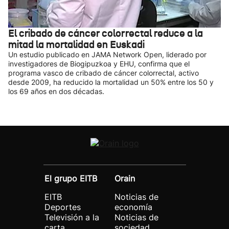
El cribado de cáncer colorrectal reduce a la
mitad la mortalidad en Euskadi
Un estudio publicado en JAMA Network Open, liderado por
investigadores de Biogipuzkoa y EHU, confirma que el
programa vasco de cribado de cáncer colorrectal, activo
desde 2009, ha reducido la mortalidad un 50% entre los 50 y
los 69 años en dos décadas.
El grupo EITB
Orain
EITB
Noticias de
Deportes
economía
Televisión a la
Noticias de
carta
sociedad