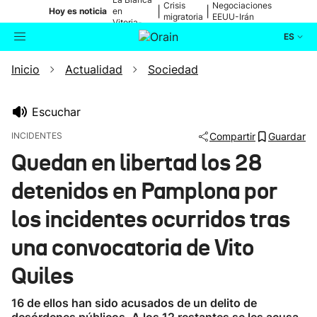
Crisis
Negociaciones
|
|
Hoy es noticia
en
migratoria
EEUU-Irán
Vitoria-
Gasteiz
ES
Inicio
Actualidad
Sociedad
Actualidad
Buscador
Política
Escuchar
INCIDENTES
Compartir
Guardar
Cultura
Quedan en libertad los 28
detenidos en Pamplona por
Ikusmiran
los incidentes ocurridos tras
Eguraldia
una convocatoria de Vito
Quiles
16 de ellos han sido acusados de un delito de