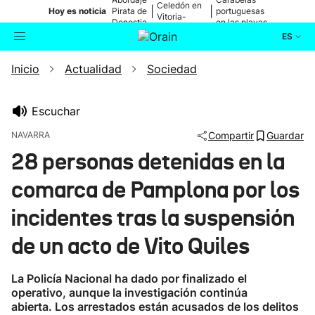
Celedón en
|
|
Hoy es noticia
Pirata de
portuguesas
Vitoria-
Donostia
en las playas
Gasteiz
ES
Inicio
Actualidad
Sociedad
Actualidad
Buscador
Política
Escuchar
NAVARRA
Compartir
Guardar
Cultura
28 personas detenidas en la
comarca de Pamplona por los
Ikusmiran
incidentes tras la suspensión
Eguraldia
de un acto de Vito Quiles
La Policía Nacional ha dado por finalizado el
operativo, aunque la investigación continúa
abierta. Los arrestados están acusados de los delitos