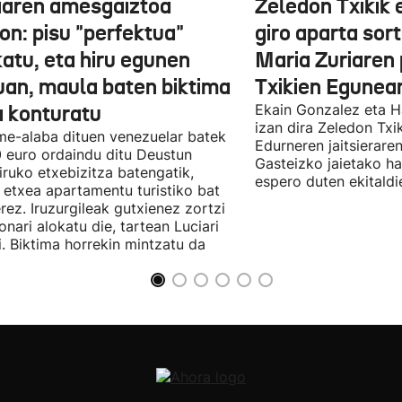
iaren amesgaiztoa
Zeledon Txikik 
on: pisu "perfektua"
giro aparta sor
katu, eta hiru egunen
Maria Zuriaren 
uan, maula baten biktima
Txikien Egunea
a konturatu
Ekain Gonzalez eta H
izan dira Zeledon Txi
me-alaba dituen venezuelar batek
Edurneren jaitsierare
 euro ordaindu ditu Deustun
Gasteizko jaietako h
iruko etxebizitza batengatik,
espero duten ekitaldi
 etxea apartamentu turistiko bat
rez. Iruzurgileak gutxienez zortzi
onari alokatu die, tartean Luciari
i. Biktima horrekin mintzatu da