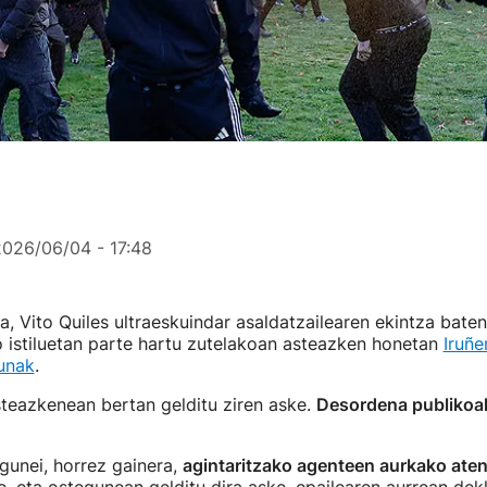
2026/06/04 - 17:48
a, Vito Quiles ultraeskuindar asaldatzailearen ekintza baten 
 istiluetan parte hartu zutelakoan asteazken honetan
Iruñe
unak
.
teazkenean bertan gelditu ziren aske.
Desordena publikoa
gunei, horrez gainera,
agintaritzako agenteen aurkako ate