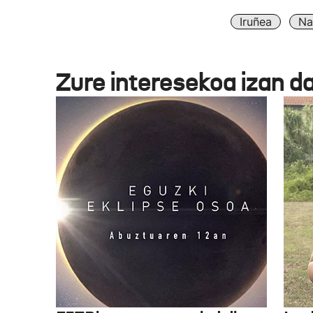
Iruñea
Na
Zure interesekoa izan d