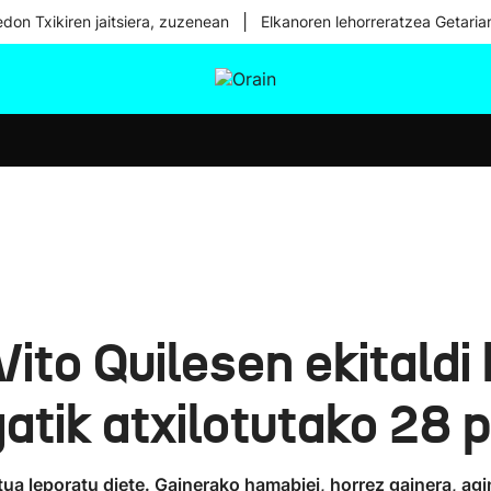
|
don Txikiren jaitsiera, zuzenean
Elkanoren lehorreratzea Getaria
tura
Ikusmiran
Egural
Osasuna
Teknologia
Vito Quilesen ekitaldi
gatik atxilotutako 28 
ua leporatu diete. Gainerako hamabiei, horrez gainera, ag