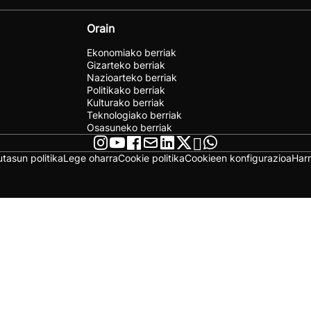
Orain
Ekonomiako berriak
Gizarteko berriak
Nazioarteko berriak
Politikako berriak
Kulturako berriak
Teknologiako berriak
Osasuneko berriak
utasun politika
Lege oharra
Cookie politika
Cookieen konfigurazioa
Har