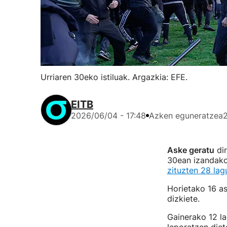
Urriaren 30eko istiluak. Argazkia: EFE.
EITB
2026/06/04 - 17:48
Azken eguneratzea
Aske geratu
dir
30ean izandako
zituzten 28 lag
Horietako 16 as
dizkiete.
Gainerako 12 la