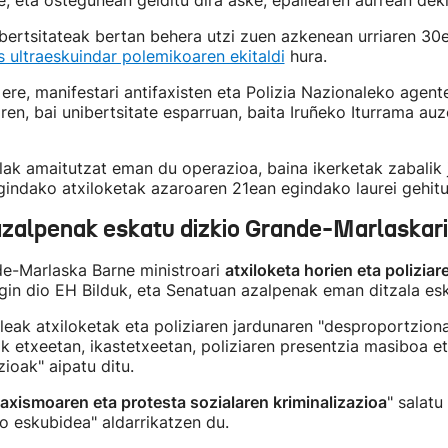
e, eta ostegunean gelditu dira aske, epailearen aurrean dek
ertsitateak bertan behera utzi zuen azkenean urriaren 30e
s ultraeskuindar polemikoaren ekitaldi
hura.
 ere, manifestari antifaxisten eta Polizia Nazionaleko agen
ren, bai unibertsitate esparruan, baita Iruñeko Iturrama au
lak amaitutzat eman du operazioa, baina ikerketak zabalik j
indako atxiloketak azaroaren 21ean egindako laurei gehitu
azalpenak eskatu dizkio Grande-Marlaskari
e-Marlaska Barne ministroari
atxiloketa horien eta poliziar
in dio EH Bilduk, eta Senatuan azalpenak eman ditzala esk
leak atxiloketak eta poliziaren jardunaren "desproportziona
tak etxeetan, ikastetxeetan, poliziaren presentzia masiboa et
oak" aipatu ditu.
faxismoaren eta protesta sozialaren kriminalizazioa
" salatu
o eskubidea" aldarrikatzen du.