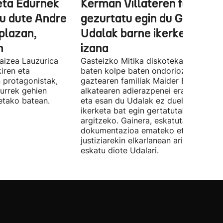
eta Edurnek
Kerman Villateren familiak
tu dute Andre
gezurtatu egin du Gasteizk
plazan,
Udalak barne ikerketa egin
n
izana
aizea Lauzurica
Gasteizko Mitika diskotekako atezain
kiren eta
baten kolpe baten ondorioz hildako
n protagonistak,
gaztearen familiak Maider Etxebarria
aurrek gehien
alkatearen adierazpenei erantzun die,
etako batean.
eta esan du Udalak ez duela inoiz
ikerketa bat egin gertatutakoa
argitzeko. Gainera, eskatutako
dokumentazioa emateko eta
justiziarekin elkarlanean aritzeko
eskatu diote Udalari.