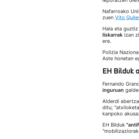
leporatzen diet
Nafarroako Unib
zuen
Vito Quile
Hala eta guztiz
liskarrak
izan zi
ere.
Polizia Naziona
Aste honetan eg
EH Bilduk 
Fernando Grand
inguruan
galdeg
Alderdi abertza
ditu; "atxiloke
kanpoko akusazi
EH Bilduk
"anti
"mobilizaziorak