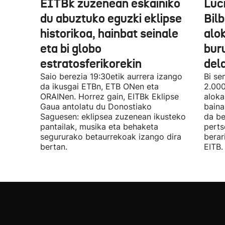
EITBk zuzenean eskainiko
Luc
du abuztuko eguzki eklipse
Bilb
historikoa, hainbat seinale
alo
eta bi globo
bur
estratosferikorekin
del
Saio berezia 19:30etik aurrera izango
Bi se
da ikusgai ETBn, ETB ONen eta
2.000
ORAINen. Horrez gain, EITBk Eklipse
aloka
Gaua antolatu du Donostiako
baina
Saguesen: eklipsea zuzenean ikusteko
da be
pantailak, musika eta behaketa
perts
segururako betaurrekoak izango dira
berar
bertan.
EITB.