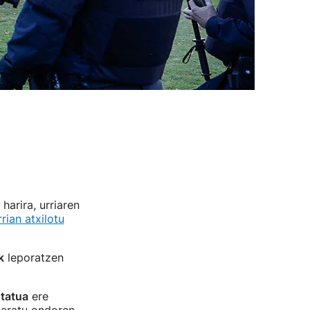
harira, urriaren
rrian atxilotu
k
leporatzen
ntatua
ere