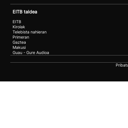
EITB taldea
EITB
Kirolak
Telebista nahieran
Primeran
Gaztea
Makusi
Guau - Gure Audioa
Pribat