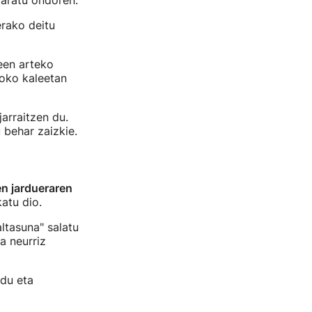
laratu ondoren.
rako deitu
teen arteko
zoko kaleetan
arraitzen du.
 behar zaizkie.
en jardueraren
atu dio.
ltasuna" salatu
a neurriz
 du eta