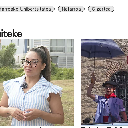
farroako Unibertsitatea
Nafarroa
Gizartea
aiteke