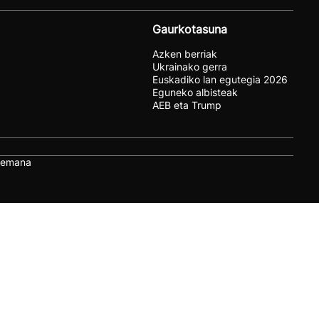
Gaurkotasuna
Azken berriak
Ukrainako gerra
Euskadiko lan egutegia 2026
Eguneko albisteak
AEB eta Trump
remana