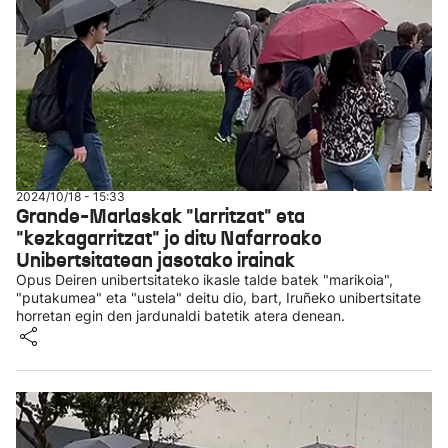
2024/10/18 - 15:33
Grande-Marlaskak "larritzat" eta
"kezkagarritzat" jo ditu Nafarroako
Unibertsitatean jasotako irainak
Opus Deiren unibertsitateko ikasle talde batek "marikoia",
"putakumea" eta "ustela" deitu dio, bart, Iruñeko unibertsitate
horretan egin den jardunaldi batetik atera denean.