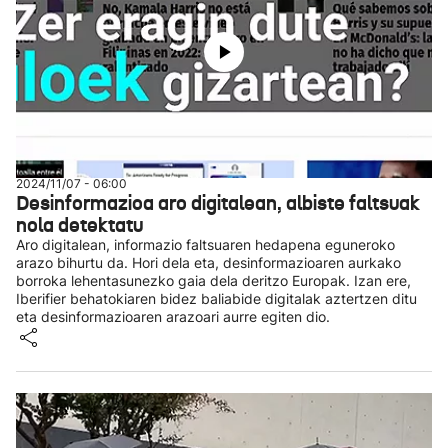
2024/11/07 - 06:00
Desinformazioa aro digitalean, albiste faltsuak
nola detektatu
Aro digitalean, informazio faltsuaren hedapena eguneroko
arazo bihurtu da. Hori dela eta, desinformazioaren aurkako
borroka lehentasunezko gaia dela deritzo Europak. Izan ere,
Iberifier behatokiaren bidez baliabide digitalak aztertzen ditu
eta desinformazioaren arazoari aurre egiten dio.