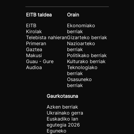
EITB taldea
Orain
EITB
Ekonomiako
Kirolak
berriak
Telebista nahieran
Gizarteko berriak
Primeran
Nazioarteko
Gaztea
berriak
Makusi
Politikako berriak
Guau - Gure
Kulturako berriak
Audioa
Teknologiako
berriak
Osasuneko
berriak
Gaurkotasuna
Azken berriak
Ukrainako gerra
Euskadiko lan
egutegia 2026
Eguneko