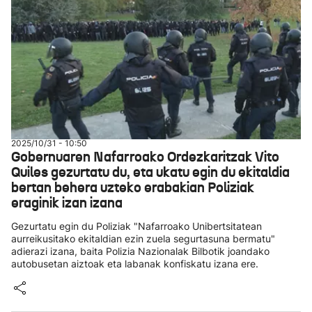
2025/10/31 - 10:50
Gobernuaren Nafarroako Ordezkaritzak Vito
Quiles gezurtatu du, eta ukatu egin du ekitaldia
bertan behera uzteko erabakian Poliziak
eraginik izan izana
Gezurtatu egin du Poliziak "Nafarroako Unibertsitatean
aurreikusitako ekitaldian ezin zuela segurtasuna bermatu"
adierazi izana, baita Polizia Nazionalak Bilbotik joandako
autobusetan aiztoak eta labanak konfiskatu izana ere.