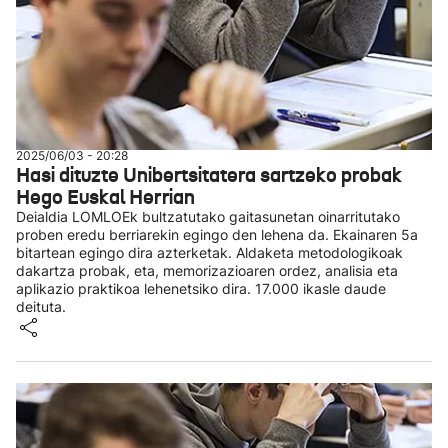
2025/06/03 - 20:28
Hasi dituzte Unibertsitatera sartzeko probak
Hego Euskal Herrian
Deialdia LOMLOEk bultzatutako gaitasunetan oinarritutako
proben eredu berriarekin egingo den lehena da. Ekainaren 5a
bitartean egingo dira azterketak. Aldaketa metodologikoak
dakartza probak, eta, memorizazioaren ordez, analisia eta
aplikazio praktikoa lehenetsiko dira. 17.000 ikasle daude
deituta.