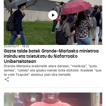
2024/10/17 - 18:25
Gazte talde batek Grande-Marlaska ministroa
iraindu eta txistukatu du Nafarroako
Unibertsitatean
Grande-Marlaska eraikinetik atera denean, "marikoia", "puta
semea", "ustela" eta gisako irainak bota dizkiote. Ikasleak "que
te vote Txapote" abestuz joan dira bertatik.