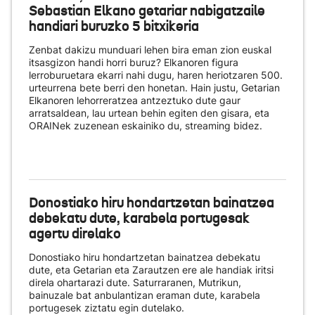
Sebastian Elkano getariar nabigatzaile
handiari buruzko 5 bitxikeria
Zenbat dakizu munduari lehen bira eman zion euskal
itsasgizon handi horri buruz? Elkanoren figura
lerroburuetara ekarri nahi dugu, haren heriotzaren 500.
urteurrena bete berri den honetan. Hain justu, Getarian
Elkanoren lehorreratzea antzeztuko dute gaur
arratsaldean, lau urtean behin egiten den gisara, eta
ORAINek zuzenean eskainiko du
, streaming bidez.
Donostiako hiru hondartzetan bainatzea
debekatu dute, karabela portugesak
agertu direlako
Donostiako hiru hondartzetan bainatzea debekatu
dute, eta Getarian eta Zarautzen ere ale handiak iritsi
direla ohartarazi dute. Saturraranen, Mutrikun,
bainuzale bat anbulantizan eraman dute, karabela
portugesek ziztatu egin dutelako.