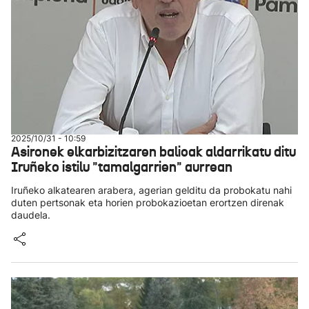
2025/10/31 - 10:59
Asironek elkarbizitzaren balioak aldarrikatu ditu
Iruñeko istilu "tamalgarrien" aurrean
Iruñeko alkatearen arabera, agerian gelditu da probokatu nahi
duten pertsonak eta horien probokazioetan erortzen direnak
daudela.