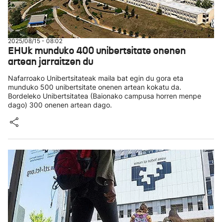
2025/08/15 - 08:02
EHUk munduko 400 unibertsitate onenen
artean jarraitzen du
Nafarroako Unibertsitateak maila bat egin du gora eta
munduko 500 unibertsitate onenen artean kokatu da.
Bordeleko Unibertsitatea (Baionako campusa horren menpe
dago) 300 onenen artean dago.