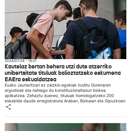
2024/07/24 - 16:21
Kautelaz bertan behera utzi dute atzerriko
unibertsitate tituluak balioztatzeko eskumena
EAEra eskualdatzea
Eusko Jaurlaritzari ez zaizkio egokiak iruditu Gorenaren
argudioak eta nahiago du konstituzionaltasun blokea
aplikatzea. Zehaztu duenez, tituluak homologatzeko 200
eskabide daude erregistratuta Araban, Bizkaian eta Gipuzkoan.