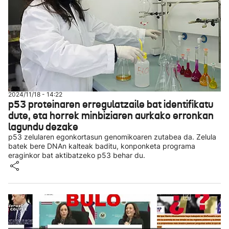
2024/11/18 - 14:22
p53 proteinaren erregulatzaile bat identifikatu
dute, eta horrek minbiziaren aurkako erronkan
lagundu dezake
p53 zelularen egonkortasun genomikoaren zutabea da. Zelula
batek bere DNAn kalteak baditu, konponketa programa
eraginkor bat aktibatzeko p53 behar du.