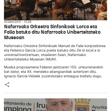
2026/02/03 - 12:24
Nafarroako Orkestra Sinfonikoak Lorca eta
Falla batuko ditu Nafarroako Unibertsitateko
Museoan
Nafarroako Orkestra Sinfonikoak Manuel de Falla konpositorea
eta Federico García Lorca poeta batuko ditu
De lo local a lo
universal
kontzertuan, otsailaren 5ean, Nafarroako
Unibertsitateko Museoan (MUN).
Musika proposamena Fallaren jaiotzaren 150. urteurrenarekin
bat dator, eta XX. mendeko abangoardiak aztertzen ditu.
Ignacio García-Vidalek zuzendutako entsegua bisitatu dugu.