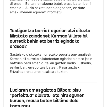
direnean. Bertan, emakume batek eraso baten berri
eman du. Auzia sekretupean dagoenez, ez dute
emakumearen egoeraz informatu.
Testigantza berriek agerian utzi dituzte
Mitikako zaindariek Kerman Villate hil
aurretik behin eta berriz egindako
erasoak
Gasteizko diskoteka horretako segurtasun-langileek
Kerman hil aurreko hilabeteetan egindako eraso jakin
batzuen berri eman dute lau gaztek Radio Euskadin,
esklusiban, erreportaje batean. Kasu guztiak
Ertzaintzaren aurrean salatu zituzten.
Luciaren amesgaiztoa Bilbon: pisu
"perfektua" alokatu, eta hiru egunen
buruan, maula baten biktima dela
konturatu