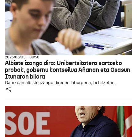
2025/06/03 - 09:50
Albiste izango dira: Unibertsitatera sartzeko
probak, gobernu kontseilua Añanan eta Osasun
Itunaren bilera
Gaurkoan albiste izango direnen laburpena, bi hitzetan.