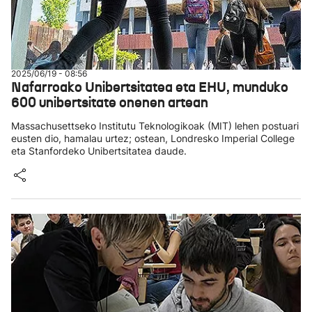
2025/06/19 - 08:56
Nafarroako Unibertsitatea eta EHU, munduko
600 unibertsitate onenen artean
Massachusettseko Institutu Teknologikoak (MIT) lehen postuari
eusten dio, hamalau urtez; ostean, Londresko Imperial College
eta Stanfordeko Unibertsitatea daude.