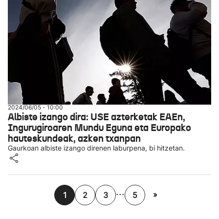
2024/06/05 - 10:00
Albiste izango dira: USE azterketak EAEn,
Ingurugiroaren Mundu Eguna eta Europako
hauteskundeak, azken txanpan
Gaurkoan albiste izango direnen laburpena, bi hitzetan.
...
»
1
2
3
5