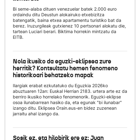
Bi seme-alaba dituen venezuelar batek 2.000 euro
ordaindu ditu Deustun alokairuko etxebizitza
batengatik, baina etxea apartamentu turistiko bat da
berez. Iruzurgileak gutxienez 10 pertsonari alokatu die,
tartean Luciari berari. Biktima horrekin mintzatu da
EITB.
Nola ikusiko da eguzki-eklipsea zure
herritik? Kontsultatu hemen fenomeno
historikoari behatzeko mapak
Ilargiak erabat ezkutatuko du Eguzkia 2026ko
abuztuaren 12an: Euskal Herrian 2183. urtera arte ez da
berriro ikusiko horrelako fenomenorik. Eguzki-eklipse
osoa ilunabarrean hasiko da, eta egunak "bi ilunabar"
izango ditu. Eklipsea Orain.eus-en bidez zuzenean
jarraitu ahal izango da.
Sosik ez, eta hilobirik ere ez: Juan