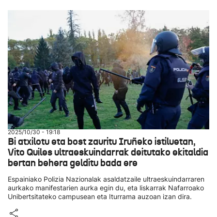
2025/10/30 - 19:18
Bi atxilotu eta bost zauritu Iruñeko istiluetan,
Vito Quiles ultraeskuindarrak deitutako ekitaldia
bertan behera gelditu bada ere
Espainiako Polizia Nazionalak asaldatzaile ultraeskuindarraren
aurkako manifestarien aurka egin du, eta liskarrak Nafarroako
Unibertsitateko campusean eta Iturrama auzoan izan dira.