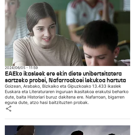
2024/06/05 - 11:59
EAEko ikasleek ere ekin diete unibertsitatera
sartzeko probei, Nafarroakoei lekukoa hartuta
Goizean, Arabako, Bizkaiko eta Gipuzkoako 13.433 ikaslek
Euskara eta Literaturaren inguruan ikasitakoa erakutsi beharko
dute, baita Historiari buruz dakitena ere. Nafarroan, bigarren
eguna dute, atzo hasi baitzituzten probak.