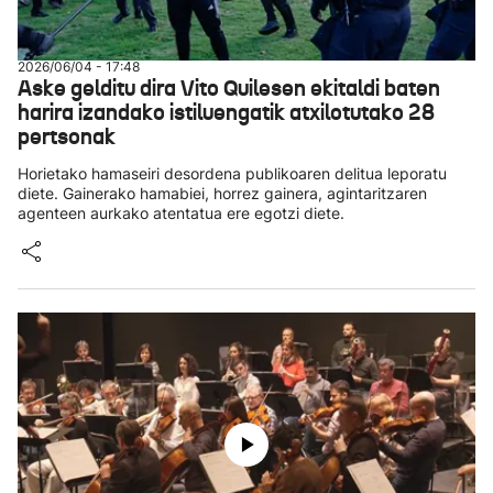
2026/06/04 - 17:48
Aske gelditu dira Vito Quilesen ekitaldi baten
harira izandako istiluengatik atxilotutako 28
pertsonak
Horietako hamaseiri desordena publikoaren delitua leporatu
diete. Gainerako hamabiei, horrez gainera, agintaritzaren
agenteen aurkako atentatua ere egotzi diete.