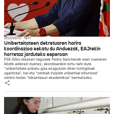
2025/05/10 - 18:11
Unibertsitateen dekretuaren harira
koordinazioa eskatu du Anduezak, EAJrekin
horretaz jarduteko esperoan
PSE-EEko idazkari nagusiak Pedro Sanchezek esan zuenaren
ildotik adierazi duenez, akordioarekin lortu nahi dute
"unibertsitate pribatu gisa ezagutzen diren txiringitoak
ugaritzea", bai eta "zenbait irizpide unibertsal bihurtzea"
zentro horien "bikaintasun akademikoa" bermatzeko.