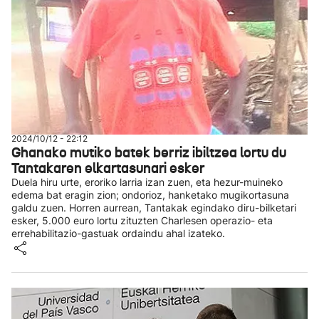
2024/10/12 - 22:12
Ghanako mutiko batek berriz ibiltzea lortu du
Tantakaren elkartasunari esker
Duela hiru urte, eroriko larria izan zuen, eta hezur-muineko
edema bat eragin zion; ondorioz, hanketako mugikortasuna
galdu zuen. Horren aurrean, Tantakak egindako diru-bilketari
esker, 5.000 euro lortu zituzten Charlesen operazio- eta
errehabilitazio-gastuak ordaindu ahal izateko.