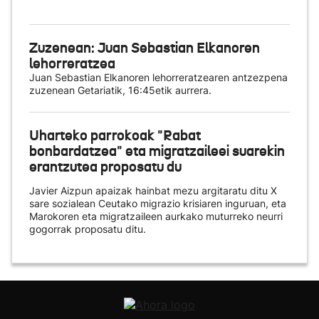
Zuzenean: Juan Sebastian Elkanoren
lehorreratzea
Juan Sebastian Elkanoren lehorreratzearen antzezpena
zuzenean Getariatik, 16:45etik aurrera.
Uharteko parrokoak "Rabat
bonbardatzea" eta migratzaileei suarekin
erantzutea proposatu du
Javier Aizpun apaizak hainbat mezu argitaratu ditu X
sare sozialean Ceutako migrazio krisiaren inguruan, eta
Marokoren eta migratzaileen aurkako muturreko neurri
gogorrak proposatu ditu.