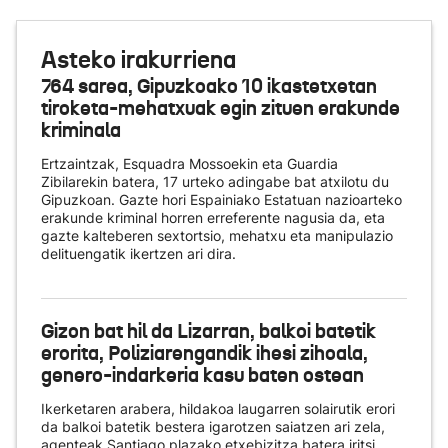
Asteko irakurriena
764 sarea, Gipuzkoako 10 ikastetxetan
tiroketa-mehatxuak egin zituen erakunde
kriminala
Ertzaintzak, Esquadra Mossoekin eta Guardia
Zibilarekin batera, 17 urteko adingabe bat atxilotu du
Gipuzkoan. Gazte hori Espainiako Estatuan nazioarteko
erakunde kriminal horren erreferente nagusia da, eta
gazte kalteberen sextortsio, mehatxu eta manipulazio
delituengatik ikertzen ari dira.
Gizon bat hil da Lizarran, balkoi batetik
erorita, Poliziarengandik ihesi zihoala,
genero-indarkeria kasu baten ostean
Ikerketaren arabera, hildakoa laugarren solairutik erori
da balkoi batetik bestera igarotzen saiatzen ari zela,
agenteak Santiago plazako etxebizitza batera iritsi