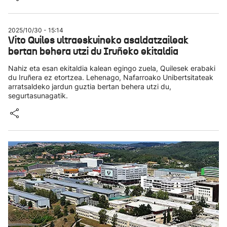
2025/10/30 - 15:14
Vito Quiles ultraeskuineko asaldatzaileak
bertan behera utzi du Iruñeko ekitaldia
Nahiz eta esan ekitaldia kalean egingo zuela, Quilesek erabaki
du Iruñera ez etortzea. Lehenago, Nafarroako Unibertsitateak
arratsaldeko jardun guztia bertan behera utzi du,
segurtasunagatik.