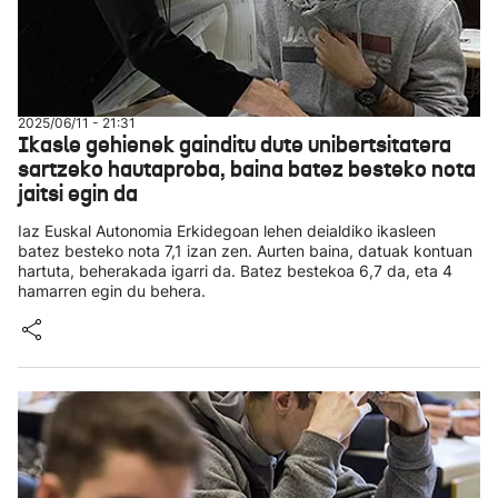
2025/06/11 - 21:31
Ikasle gehienek gainditu dute unibertsitatera
sartzeko hautaproba, baina batez besteko nota
jaitsi egin da
Iaz Euskal Autonomia Erkidegoan lehen deialdiko ikasleen
batez besteko nota 7,1 izan zen. Aurten baina, datuak kontuan
hartuta, beherakada igarri da. Batez bestekoa 6,7 da, eta 4
hamarren egin du behera.