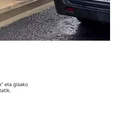
a" eta gisako
atik.