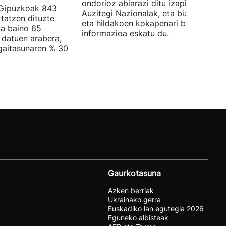
ondorioz abiarazi ditu izapideak
 Gipuzkoak 843
Auzitegi Nazionalak, eta bizi direnen
rtatzen dituzte
eta hildakoen kokapenari buruzko
a baino 65
informazioa eskatu du.
 datuen arabera,
gaitasunaren % 30
Gaurkotasuna
Azken berriak
Ukrainako gerra
Euskadiko lan egutegia 2026
Eguneko albisteak