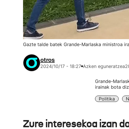
Gazte talde batek Grande-Marlaska ministroa ira
otros
2024/10/17 - 18:27
Azken eguneratzea
2
Grande-Marlaska
irainak bota di
Politika
N
Zure interesekoa izan d