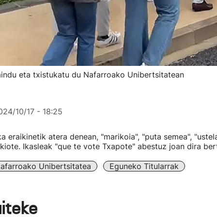
indu eta txistukatu du Nafarroako Unibertsitatean
024/10/17 - 18:25
 eraikinetik atera denean, "marikoia", "puta semea", "ustel
zkiote. Ikasleak "que te vote Txapote" abestuz joan dira bert
afarroako Unibertsitatea
Eguneko Titularrak
aiteke