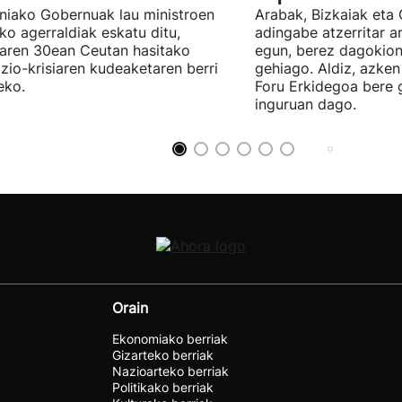
niako Gobernuak lau ministroen
Arabak, Bizkaiak eta
ko agerraldiak eskatu ditu,
adingabe atzerritar a
laren 30ean Ceutan hasitako
egun, berez dagokion
zio-krisiaren kudeaketaren berri
gehiago. Aldiz, azken
eko.
Foru Erkidegoa bere 
inguruan dago.
Orain
Ekonomiako berriak
Gizarteko berriak
Nazioarteko berriak
Politikako berriak