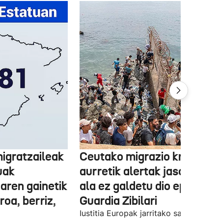
igratzaileak
Ceutako migrazio krisiaren
uak
aurretik alertak jaso zituen
aren gainetik
ala ez galdetu dio epaileak
roa, berriz,
Guardia Zibilari
Iustitia Europak jarritako salaketaren