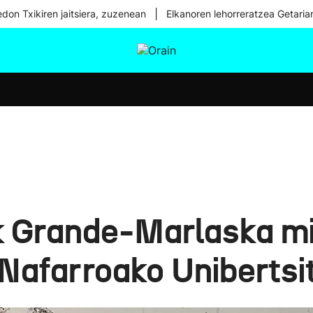
|
don Txikiren jaitsiera, zuzenean
Elkanoren lehorreratzea Getaria
tura
Ikusmiran
Egural
Osasuna
Teknologia
k Grande-Marlaska min
 Nafarroako Uniberts