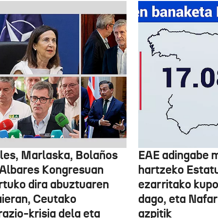
les, Marlaska, Bolaños
EAE adingabe m
 Albares Kongresuan
hartzeko Estat
rtuko dira abuztuaren
ezarritako kupo
ieran, Ceutako
dago, eta Nafar
azio-krisia dela eta
azpitik