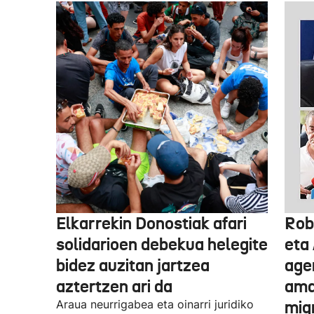
Elkarrekin Donostiak afari
Rob
solidarioen debekua helegite
eta
bidez auzitan jartzea
age
aztertzen ari da
ama
Araua neurrigabea eta oinarri juridiko
migr