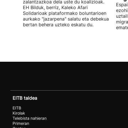
zalantzazkoa dela uste du koalizioak.
Espai
EH Bilduk, berriz, Kaleko Afari
ezohi
Solidarioak plataformako boluntarioen
uztai
aurkako "jazarpena" salatu eta debekua
migra
bertan behera uzteko eskatu du.
emat
EITB taldea
EITB
Kirolak
Telebista nahieran
Primeran