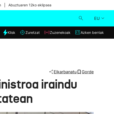
|
n
Abuztuaren 12ko eklipsea
EU
dia
Klisk
Zuretzat
Zuzenekoak
Azken berriak
Klisk
Zuzenekoak
Zuretzat
Elkarbanatu
Gorde
istroa iraindu
Azken berriak
itatean