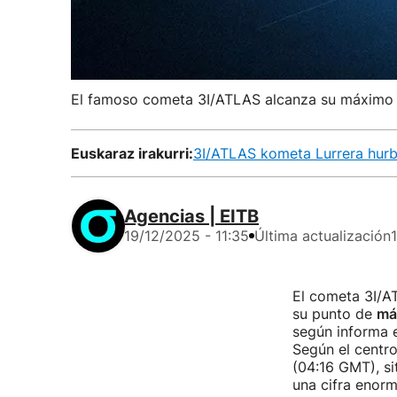
El famoso cometa 3I/ATLAS alcanza su máximo a
Euskaraz irakurri:
3I/ATLAS kometa Lurrera hurbi
Agencias | EITB
19/12/2025 - 11:35
Última actualización
El cometa 3I/AT
su punto de
má
según informa e
Según el centro
(04:16 GMT), si
una cifra enorm