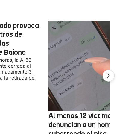
cado provoca
tros de
las
e Baiona
 horas, la A-63
te cerrada al
ximadamente 3
 la retirada del
Al menos 12 víctimas
denuncian a un hombre qu
subarrendó el piso