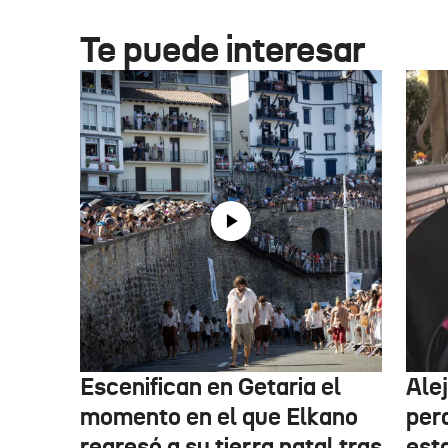
Te puede interesar
Escenifican en Getaria el
Ale
momento en el que Elkano
per
regresó a su tierra natal tras
esta