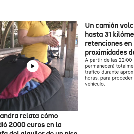
Un camión vol
hasta 31 kilóme
retenciones en 
proximidades d
A partir de las 22:00
permanecerá totalmen
tráfico durante apro
horas, para proceder a
vehículo.
jandra relata cómo
dió 2000 euros en la
fa del alquiler de un piso