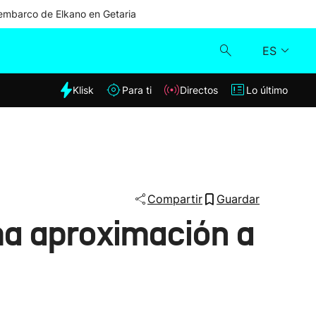
mbarco de Elkano en Getaria
ES
dia
Klisk
Para ti
Directos
Lo último
Klisk
Directos
Para ti
Compartir
Guardar
a aproximación a
Lo último