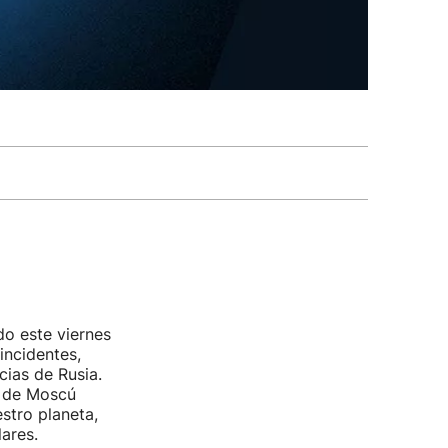
do este viernes
incidentes,
ias de Rusia.
a de Moscú
stro planeta,
ares.