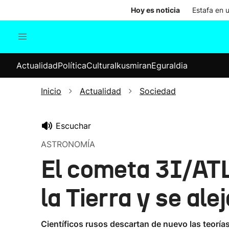
Hoy es noticia
Estafa en 
Actualidad
Política
Cul
Actualidad
Política
Cultura
Ikusmiran
Eguraldia
Sociedad
Elecciones
Economía
Inicio
Actualidad
Sociedad
Internacional
Escuchar
ASTRONOMÍA
El cometa 3I/AT
la Tierra y se ale
Científicos rusos descartan de nuevo las teorí