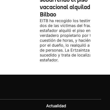
vacacional alquilado en
Bilbao
EITB ha recogido los testimonios de
dos de las víctimas del fraude. El
estafador alquiló el piso en Airbnb a 
verdadero propietario por tres días. 
cuestión de horas, y haciéndose pasa
por el dueño, lo realquiló a una doce
de personas. La Ertzaintza investiga 
sucedido y trata de localizar al
estafador.
Actualidad