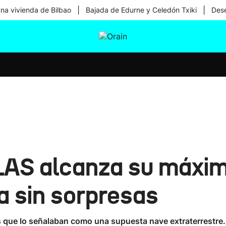
|
|
una vivienda de Bilbao
Bajada de Edurne y Celedón Txiki
Dese
tura
Ikusmiran
Egural
Salud
Tecnología
LAS alcanza su máxim
ja sin sorpresas
as que lo señalaban como una supuesta nave extraterrestre.