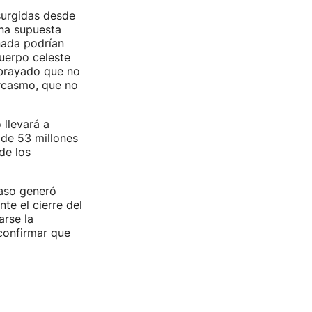
 surgidas desde
una supuesta
nada podrían
cuerpo celeste
ubrayado que no
arcasmo, que no
 llevará a
 de 53 millones
de los
paso generó
te el cierre del
arse la
 confirmar que