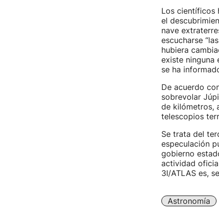
Los científicos
el descubrimien
nave extraterre
escucharse “las
hubiera cambiad
existe ninguna 
se ha informad
De acuerdo con 
sobrevolar Júpi
de kilómetros, 
telescopios ter
Se trata del te
especulación pú
gobierno estado
actividad ofici
3I/ATLAS es, se
Astronomía