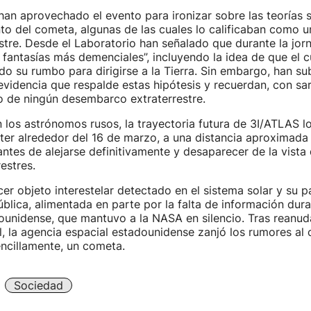
 han aprovechado el evento para ironizar sobre las teorías
to del cometa, algunas de las cuales lo calificaban como 
stre. Desde el Laboratorio han señalado que durante la jor
 fantasías más demenciales”, incluyendo la idea de que el 
o su rumbo para dirigirse a la Tierra. Sin embargo, han s
evidencia que respalde estas hipótesis y recuerdan, con s
o de ningún desembarco extraterrestre.
los astrónomos rusos, la trayectoria futura de 3I/ATLAS lo
ter alrededor del 16 de marzo, a una distancia aproximada
antes de alejarse definitivamente y desaparecer de la vista 
restres.
rcer objeto interestelar detectado en el sistema solar y su 
blica, alimentada en parte por la falta de información duran
unidense, que mantuvo a la NASA en silencio. Tras reanud
al, la agencia espacial estadounidense zanjó los rumores al
ncillamente, un cometa.
Sociedad