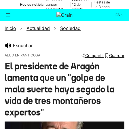
Fiestas de
|
|
Hoy es noticia
cáncer
12 de
La Blanca
colorrectal
agosto
ES
Inicio
Actualidad
Sociedad
Actualidad
Buscador
Política
Escuchar
ALUD EN PANTICOSA
Compartir
Guardar
Cultura
El presidente de Aragón
lamenta que un "golpe de
Ikusmiran
mala suerte haya segado la
Eguraldia
vida de tres montañeros
expertos"