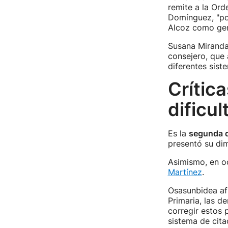
remite a la Ord
Domínguez, "por
Alcoz como ger
Susana Miranda
consejero, que 
diferentes sist
Crític
dificu
Es la
segunda d
presentó su dim
Asimismo, en o
Martínez
.
Osasunbidea a
Primaria, las d
corregir estos 
sistema de cita