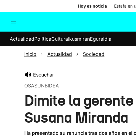
Hoy es noticia
Estafa en 
Actualidad
Política
Cul
Actualidad
Política
Cultura
Ikusmiran
Eguraldia
Sociedad
Elecciones
Economía
Inicio
Actualidad
Sociedad
Internacional
Escuchar
OSASUNBIDEA
Dimite la gerente
Susana Miranda
Ha presentado su renuncia tras dos años en el c