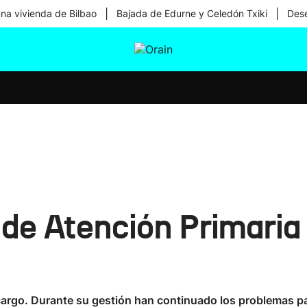
|
|
una vivienda de Bilbao
Bajada de Edurne y Celedón Txiki
Dese
tura
Ikusmiran
Egural
Salud
Tecnología
 de Atención Primari
argo. Durante su gestión han continuado los problemas par