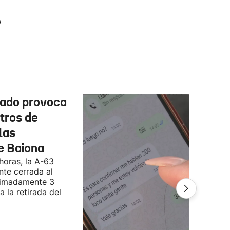
cado provoca
tros de
las
e Baiona
 horas, la A-63
te cerrada al
ximadamente 3
 la retirada del