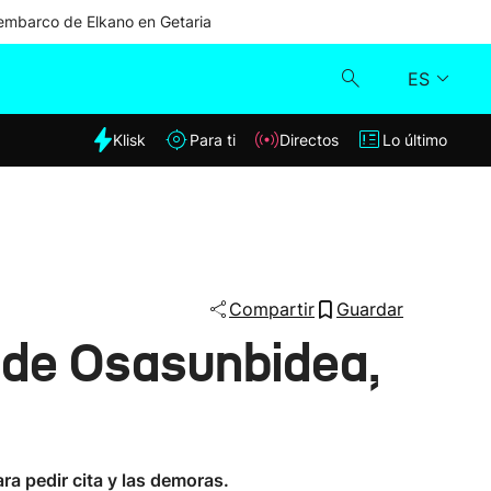
mbarco de Elkano en Getaria
ES
dia
Klisk
Para ti
Directos
Lo último
Klisk
Directos
Para ti
Compartir
Guardar
a de Osasunbidea,
Lo último
a pedir cita y las demoras.