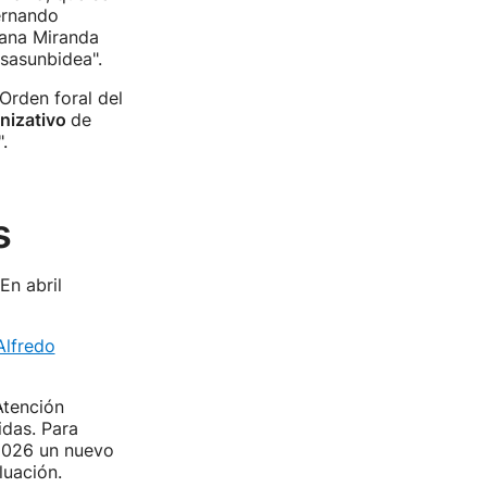
ernando
sana Miranda
sasunbidea".
Orden foral del
nizativo
de
.
s
En abril
Alfredo
tención
idas. Para
 2026 un nuevo
luación.