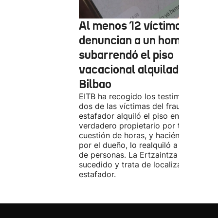
Al menos 12 víctimas
denuncian a un hombre qu
subarrendó el piso
vacacional alquilado en
Bilbao
EITB ha recogido los testimonios de
dos de las víctimas del fraude. El
estafador alquiló el piso en Airbnb a 
verdadero propietario por tres días. 
cuestión de horas, y haciéndose pasa
por el dueño, lo realquiló a una doce
de personas. La Ertzaintza investiga 
sucedido y trata de localizar al
estafador.