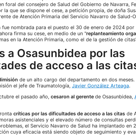
en foral del consejero de Salud del Gobierno de Navarra, F
 la que se dispone el cese, a petición propia, de doña Su
ente de Atención Primaria del Servicio Navarro de Salud-O
 fue nombrada para el puesto el 30 de enero de 2024 por 
ahora firma su cese, en medio de un "
replanteamiento orga
emas en la Atención Primaria, como el de la gestión de citas"
as a Osasunbidea por las
ltades de acceso a las cita
imisión
de un alto cargo del departamento en dos meses. 
isión el jefe de Traumatología,
Javier González Arteaga
.
ctubre el pasado año,
cesaron al gerente
de Osasunbidea,
fronta
críticas por las dificultades de acceso a las citas
de A
emoras asistenciales y el elevado número de consultas perd
problemas, el Servicio Navarro de Salud ha implantado en
ción cuya eficacia está siendo objeto de seguimiento y eva