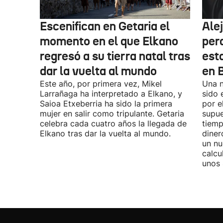
Escenifican en Getaria el
Ale
momento en el que Elkano
per
regresó a su tierra natal tras
esta
dar la vuelta al mundo
en 
Este año, por primera vez, Mikel
Una n
Larrañaga ha interpretado a Elkano, y
sido 
Saioa Etxeberria ha sido la primera
por e
mujer en salir como tripulante. Getaria
supue
celebra cada cuatro años la llegada de
tiemp
Elkano tras dar la vuelta al mundo.
diner
un nu
calcu
unos 