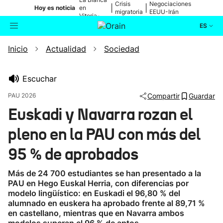
Crisis
Negociaciones
|
|
Hoy es noticia
en
migratoria
EEUU-Irán
Vitoria-
Gasteiz
ES
Inicio
Actualidad
Sociedad
Actualidad
Buscador
Política
Escuchar
PAU 2026
Compartir
Guardar
Cultura
Euskadi y Navarra rozan el
pleno en la PAU con más del
Ikusmiran
95 % de aprobados
Eguraldia
Más de 24 700 estudiantes se han presentado a la
PAU en Hego Euskal Herria, con diferencias por
modelo lingüístico: en Euskadi el 96,80 % del
alumnado en euskera ha aprobado frente al 89,71 %
en castellano, mientras que en Navarra ambos