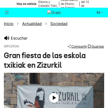
Edurne y
del 12
|
|
Hoy es noticia
de Elkano
Celedón Txiki,
de
en Getaria
en directo
agosto
ES
Inicio
Actualidad
Sociedad
Actualidad
Buscador
Política
Escuchar
GIPUZKOA
Compartir
Guardar
Cultura
Gran fiesta de las eskola
txikiak en Zizurkil
Ikusmiran
Eguraldia