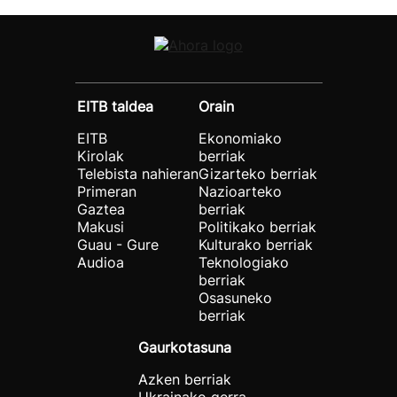
EITB taldea
Orain
EITB
Ekonomiako
Kirolak
berriak
Telebista nahieran
Gizarteko berriak
Primeran
Nazioarteko
Gaztea
berriak
Makusi
Politikako berriak
Guau - Gure
Kulturako berriak
Audioa
Teknologiako
berriak
Osasuneko
berriak
Gaurkotasuna
Azken berriak