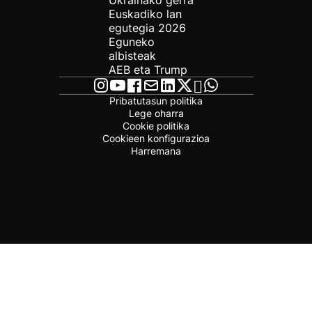
Ukrainako gerra
Euskadiko lan
egutegia 2026
Eguneko
albisteak
AEB eta Trump
Pribatutasun politika
Lege oharra
Cookie politika
Cookieen konfigurazioa
Harremana