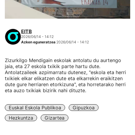
EITB
2026/06/14 - 14:12
Azken eguneratzea
2026/06/14 - 14:12
Zizurkilgo Mendigain eskolak antolatu du aurtengo
jaia, eta 27 eskola txikik parte hartu dute.
Antolatzaileek azpimarratu dutenez, "eskola eta herri
txikiek elkar elikatzen dute eta elkarrekin eraikitzen
dute gure herriaren etorkizuna", eta horretarako herri
eta auzo txikiak bizirik nahi dituzte.
Euskal Eskola Publikoa
Gipuzkoa
Hezkuntza
Gizartea