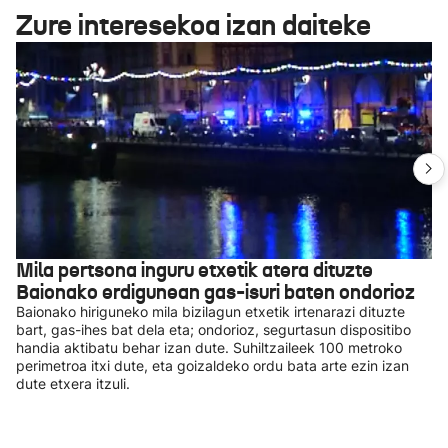
Zure interesekoa izan daiteke
Mila pertsona inguru etxetik atera dituzte
Baionako erdigunean gas-isuri baten ondorioz
Baionako hiriguneko mila bizilagun etxetik irtenarazi dituzte
bart, gas-ihes bat dela eta; ondorioz, segurtasun dispositibo
handia aktibatu behar izan dute. Suhiltzaileek 100 metroko
perimetroa itxi dute, eta goizaldeko ordu bata arte ezin izan
dute etxera itzuli.