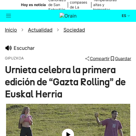
compases
|
|
Hoy es noticia
de San
altas y
de La
Sebastián
tormentas
Blanca
ES
Inicio
Actualidad
Sociedad
Actualidad
Buscador
Política
Escuchar
GIPUZKOA
Compartir
Guardar
Cultura
Urnieta celebra la primera
edición de “Gazta Rolling” de
Ikusmiran
Euskal Herria
Eguraldia