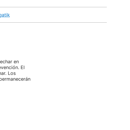
gatik
sechar en
vención. El
ar. Los
y permanecerán