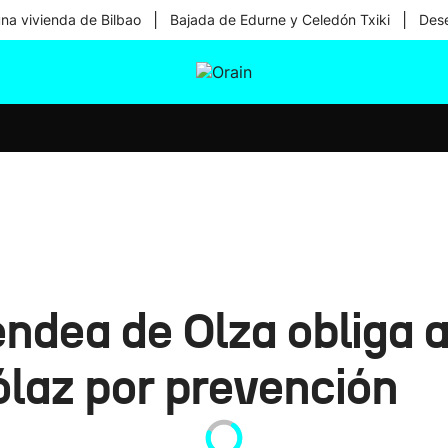
|
|
una vivienda de Bilbao
Bajada de Edurne y Celedón Txiki
Dese
tura
Ikusmiran
Egural
Salud
Tecnología
ndea de Olza obliga a
ólaz por prevención