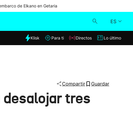
mbarco de Elkano en Getaria
ES
dia
Klisk
Para ti
Directos
Lo último
Klisk
Directos
Para ti
Compartir
Guardar
 desalojar tres
Lo último