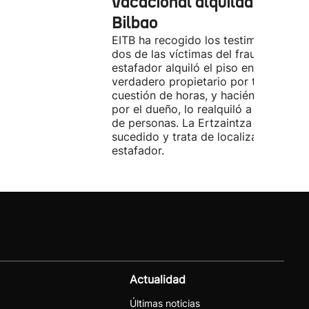
vacacional alquilado en
Bilbao
EITB ha recogido los testimonios de
dos de las víctimas del fraude. El
estafador alquiló el piso en Airbnb a 
verdadero propietario por tres días. 
cuestión de horas, y haciéndose pasa
por el dueño, lo realquiló a una doce
de personas. La Ertzaintza investiga 
sucedido y trata de localizar al
estafador.
Actualidad
Últimas noticias