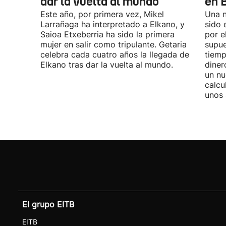
dar la vuelta al mundo
en 
Este año, por primera vez, Mikel
Una n
Larrañaga ha interpretado a Elkano, y
sido 
Saioa Etxeberria ha sido la primera
por e
mujer en salir como tripulante. Getaria
supue
celebra cada cuatro años la llegada de
tiemp
Elkano tras dar la vuelta al mundo.
diner
un nu
calcu
unos 
El grupo EITB
EITB