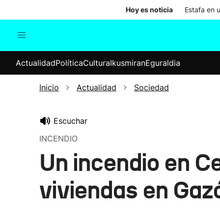
Hoy es noticia
Estafa en 
Actualidad
Política
Cul
Actualidad
Política
Cultura
Ikusmiran
Eguraldia
Sociedad
Elecciones
Economía
Inicio
Actualidad
Sociedad
Internacional
Escuchar
INCENDIO
Un incendio en Ce
viviendas en Gaz