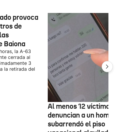
cado provoca
tros de
las
e Baiona
 horas, la A-63
te cerrada al
ximadamente 3
 la retirada del
Al menos 12 víctimas
denuncian a un hombre qu
subarrendó el piso