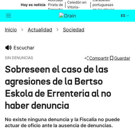
Celedón en
|
|
Hoy es noticia
Pirata de
portuguesas
Vitoria-
Donostia
en las playas
Gasteiz
ES
Inicio
Actualidad
Sociedad
Actualidad
Buscador
Política
Escuchar
SIN DENUNCIAS
Compartir
Guardar
Cultura
Sobreseen el caso de las
agresiones de la Bertso
Ikusmiran
Eskola de Errenteria al no
Eguraldia
haber denuncia
No existe ninguna denuncia y la Fiscalía no puede
actuar de oficio ante la ausencia de denuncias.