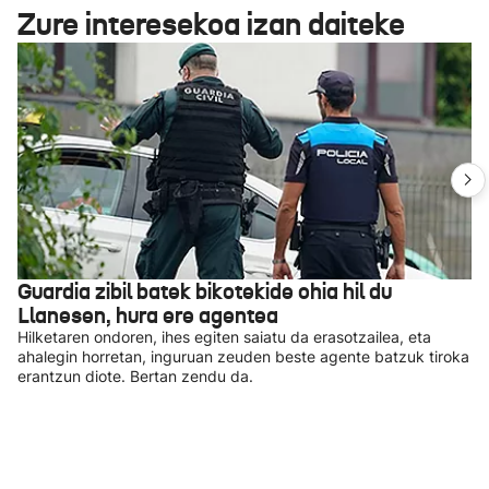
Zure interesekoa izan daiteke
Guardia zibil batek bikotekide ohia hil du
Llanesen, hura ere agentea
Hilketaren ondoren, ihes egiten saiatu da erasotzailea, eta
ahalegin horretan, inguruan zeuden beste agente batzuk tiroka
erantzun diote. Bertan zendu da.