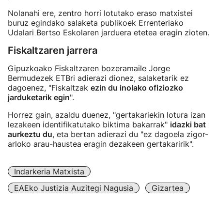
Nolanahi ere, zentro horri lotutako eraso matxistei
buruz egindako salaketa publikoek Errenteriako
Udalari Bertso Eskolaren jarduera etetea eragin zioten.
Fiskaltzaren jarrera
Gipuzkoako Fiskaltzaren bozeramaile Jorge
Bermudezek ETBri adierazi dionez, salaketarik ez
dagoenez, "Fiskaltzak
ezin du inolako ofiziozko
jarduketarik egin
".
Horrez gain, azaldu duenez, "gertakariekin lotura izan
lezakeen identifikatutako biktima bakarrak"
idazki bat
aurkeztu du
, eta bertan adierazi du "ez dagoela zigor-
arloko arau-haustea eragin dezakeen gertakaririk".
Indarkeria Matxista
EAEko Justizia Auzitegi Nagusia
Gizartea