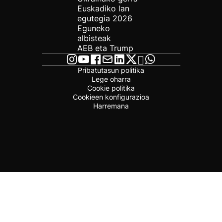
Euskadiko lan
egutegia 2026
Eguneko
albisteak
AEB eta Trump
Pribatutasun politika
Lege oharra
Cookie politika
Cookieen konfigurazioa
Harremana