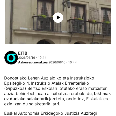
EITB
2026/06/16 - 10:44
Azken eguneratzea
2026/06/16 - 10:44
Donostiako Lehen Auzialdiko eta Instrukzioko
Epaitegiko 4. Instrukzio Atalak Errenteriako
(Gipuzkoa) Bertso Eskolari lotutako eraso matxisten
auzia behin-behinean artxibatzea erabaki du,
biktimak
ez duelako salaketarik jarri
eta, ondorioz, Fiskalak ere
ezin izan du salaketarik jarri.
Euskal Autonomia Erkidegoko Justizia Auzitegi