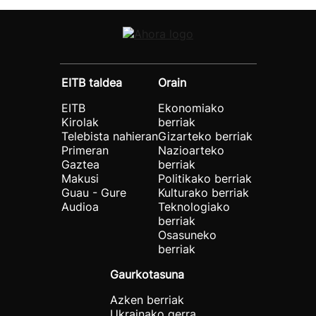
EITB taldea
Orain
EITB
Ekonomiako
Kirolak
berriak
Telebista nahieran
Gizarteko berriak
Primeran
Nazioarteko
Gaztea
berriak
Makusi
Politikako berriak
Guau - Gure
Kulturako berriak
Audioa
Teknologiako
berriak
Osasuneko
berriak
Gaurkotasuna
Azken berriak
Ukrainako gerra