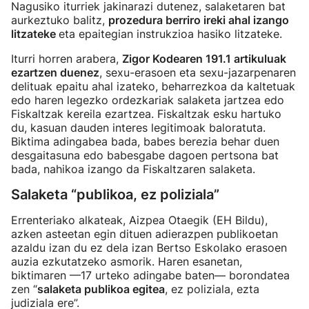
Nagusiko iturriek jakinarazi dutenez, salaketaren bat
aurkeztuko balitz,
prozedura berriro ireki ahal izango
litzateke
eta epaitegian instrukzioa hasiko litzateke.
Iturri horren arabera,
Zigor Kodearen 191.1 artikuluak
ezartzen duenez
, sexu-erasoen eta sexu-jazarpenaren
delituak epaitu ahal izateko, beharrezkoa da kaltetuak
edo haren legezko ordezkariak salaketa jartzea edo
Fiskaltzak kereila ezartzea. Fiskaltzak esku hartuko
du, kasuan dauden interes legitimoak baloratuta.
Biktima adingabea bada, babes berezia behar duen
desgaitasuna edo babesgabe dagoen pertsona bat
bada, nahikoa izango da Fiskaltzaren salaketa.
Salaketa “publikoa, ez poliziala”
Errenteriako alkateak, Aizpea Otaegik (EH Bildu),
azken asteetan egin dituen adierazpen publikoetan
azaldu izan du ez dela izan Bertso Eskolako erasoen
auzia ezkutatzeko asmorik. Haren esanetan,
biktimaren —17 urteko adingabe baten— borondatea
zen “
salaketa publikoa egitea
, ez poliziala, ezta
judiziala ere”.